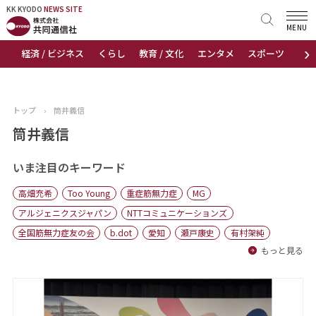
KK KYODO
KK KYODO
NEWS SITE
NEWS SITE
MENU
›
経済 / ビジネス
くらし
教育 / 文化
エンタメ
スポーツ
地
トップページ
お知らせ
トップ
›
筒井義信
ニュース
筒井義信
おすすめコンテンツ
いま注目のキーワード
高畑充希
Too Young
重症筋無力症
MG
出版物
アルジェニクスジャパン
NTTコミュニケーションズ
全国筋無力症友の会
b.dot
愛知
瀬戸康史
有村架純
会社概要
もっと見る