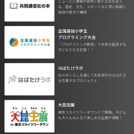
ニュースと情報の世界に新たな光を当て
る。歴史、文化、スポーツなど深い知識と
独自の視点で構成
全国選抜小学生
プログラミング大会
「プログラミング教育」で未来を創造する
子どもたちを応援！！
はばたけラボ
日々のくらしを通じて未来世代のはばたき
を応援するプロジェクト
大昆虫展
東京スカイツリータウンにて開催。子ども
も大人もみんなで楽しめる企画が満載！