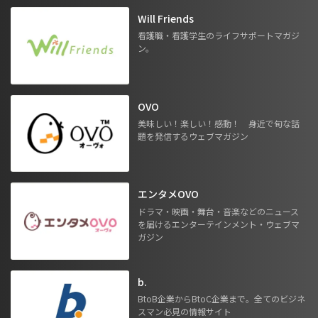
Will Friends
看護職・看護学生のライフサポートマガジ
ン。
OVO
美味しい！楽しい！感動！ 身近で旬な話
題を発信するウェブマガジン
エンタメOVO
ドラマ・映画・舞台・音楽などのニュース
を届けるエンターテインメント・ウェブマ
ガジン
b.
BtoB企業からBtoC企業まで。全てのビジネ
スマン必見の情報サイト