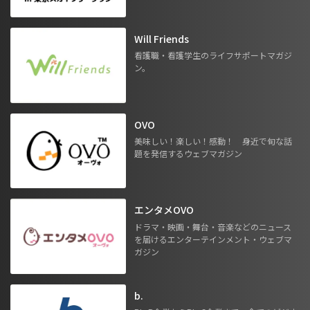
Will Friends
看護職・看護学生のライフサポートマガジ
ン。
OVO
美味しい！楽しい！感動！ 身近で旬な話
題を発信するウェブマガジン
エンタメOVO
ドラマ・映画・舞台・音楽などのニュース
を届けるエンターテインメント・ウェブマ
ガジン
b.