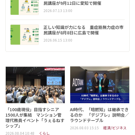
民講座が9月12日に愛知で開催
2026.07.13 13:00
正しい知識が力になる 重症筋無力症の市
民講座が8月8日に広島で開催
2026.06.15 13:00
「100歳現役」目指すシニア
AI時代、「暗黙知」は継承でき
1500人が集結 マンション管
るのか 「デジブレ」説明会／
理代務員イベント「うぇるねす
ラウンドテーブル
シップ」
2026.08.03 15:15
経済/ビジネス
2026.08.04 10:48
くらし