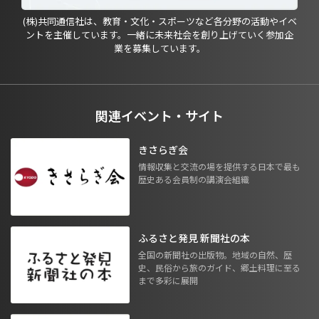
(株)共同通信社は、教育・文化・スポーツなど各分野の活動やイベ
ントを主催しています。一緒に未来社会を創り上げていく参加企
業を募集しています。
関連イベント・サイト
きさらぎ会
情報収集と交流の場を提供する日本で最も
歴史ある会員制の講演会組織
ふるさと発見 新聞社の本
全国の新聞社の出版物。地域の自然、歴
史、民俗から旅のガイド、郷土料理に至る
まで多彩に展開