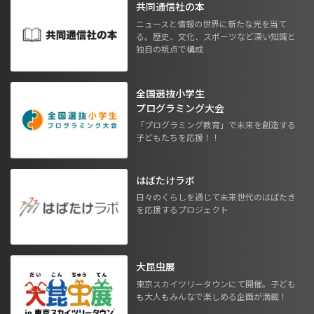
共同通信社の本
ニュースと情報の世界に新たな光を当て
る。歴史、文化、スポーツなど深い知識と
独自の視点で構成
全国選抜小学生
プログラミング大会
「プログラミング教育」で未来を創造する
子どもたちを応援！！
はばたけラボ
日々のくらしを通じて未来世代のはばたき
を応援するプロジェクト
大昆虫展
東京スカイツリータウンにて開催。子ども
も大人もみんなで楽しめる企画が満載！