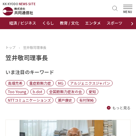
KK KYODO
KK KYODO
NEWS SITE
NEWS SITE
MENU
›
経済 / ビジネス
くらし
教育 / 文化
エンタメ
スポーツ
地
トップページ
お知らせ
トップ
›
笠井敬司理事長
ニュース
笠井敬司理事長
おすすめコンテンツ
いま注目のキーワード
高畑充希
重症筋無力症
MG
アルジェニクスジャパン
出版物
Too Young
b.dot
全国筋無力症友の会
愛知
NTTコミュニケーションズ
瀬戸康史
有村架純
会社概要
もっと見る