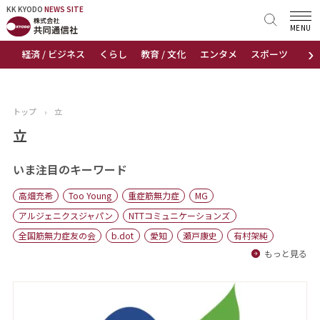
KK KYODO
KK KYODO
NEWS SITE
NEWS SITE
MENU
›
経済 / ビジネス
くらし
教育 / 文化
エンタメ
スポーツ
地
トップページ
お知らせ
トップ
›
立
ニュース
立
おすすめコンテンツ
いま注目のキーワード
高畑充希
Too Young
重症筋無力症
MG
出版物
アルジェニクスジャパン
NTTコミュニケーションズ
全国筋無力症友の会
b.dot
愛知
瀬戸康史
有村架純
会社概要
もっと見る