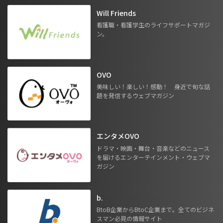
Will Friends
看護職・看護学生のライフサポートマガジ
ン。
OVO
美味しい！楽しい！感動！ 身近で旬な話
題を発信するウェブマガジン
エンタメOVO
ドラマ・映画・舞台・音楽などのニュース
を届けるエンターテインメント・ウェブマ
ガジン
b.
BtoB企業からBtoC企業まで。全てのビジネ
スマン必見の情報サイト