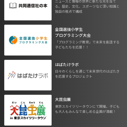
ニュースと情報の世界に新たな光を当て
る。歴史、文化、スポーツなど深い知識と
独自の視点で構成
全国選抜小学生
プログラミング大会
「プログラミング教育」で未来を創造する
子どもたちを応援！！
はばたけラボ
日々のくらしを通じて未来世代のはばたき
を応援するプロジェクト
大昆虫展
東京スカイツリータウンにて開催。子ども
も大人もみんなで楽しめる企画が満載！