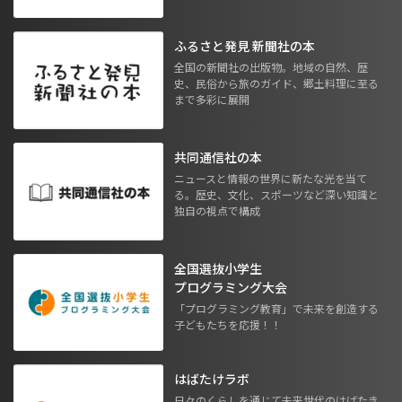
ふるさと発見 新聞社の本
全国の新聞社の出版物。地域の自然、歴
史、民俗から旅のガイド、郷土料理に至る
まで多彩に展開
共同通信社の本
ニュースと情報の世界に新たな光を当て
る。歴史、文化、スポーツなど深い知識と
独自の視点で構成
全国選抜小学生
プログラミング大会
「プログラミング教育」で未来を創造する
子どもたちを応援！！
はばたけラボ
日々のくらしを通じて未来世代のはばたき