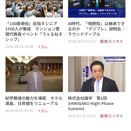
「100歳現役」目指すシニア
AI時代、「暗黙知」は継承でき
1500人が集結 マンション管
るのか 「デジブレ」説明会／
理代務員イベント「うぇるねす
ラウンドテーブル
シップ」
2026.08.03 15:15
経済/ビジネス
2026.08.04 10:48
くらし
紀伊勝浦の魅力を堪能 ホテル
株式会社識学 第1回
浦島、日昇館をリニューアル
SHIKIGAKU High-Phase
Summit
2026.08.03 09:41
くらし
2026.07.31 16:56
経済/ビジネス