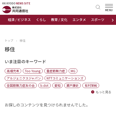
KK KYODO
KK KYODO
NEWS SITE
NEWS SITE
MENU
›
経済 / ビジネス
くらし
教育 / 文化
エンタメ
スポーツ
地
トップページ
お知らせ
トップ
›
移住
ニュース
移住
おすすめコンテンツ
いま注目のキーワード
高畑充希
Too Young
重症筋無力症
MG
出版物
アルジェニクスジャパン
NTTコミュニケーションズ
全国筋無力症友の会
b.dot
愛知
瀬戸康史
有村架純
会社概要
もっと見る
お探しのコンテンツを見つけられませんでした。