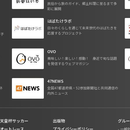
民俗から旅のガイド、郷土料理に至るまで多
彩に展開
はばたけラボ
日々のくらしを通じて未来世代のはばたきを
応援するプロジェクト
る子
OVO
ジ
美味しい！楽しい！感動！ 身近で旬な話題
を発信するウェブマガジン
47NEWS
ネ
全国47都道府県・52参加新聞社と共同通信の
内外ニュース
天皇杯サッカー
出版物
グルー
オートレース
プライバシーポリシー
- 一