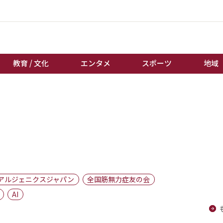
教育 / 文化
エンタメ
スポーツ
地域
経済 / ビジネス
誰もが輝いて働く社会へ
くらし
天皇杯サッカー
教育 / 文化
オートレース
エンタメ
競輪
スポーツ
ボートレース
地域
棋王戦
アルジェニクスジャパン
全国筋無力症友の会
キーパーソン
女流本因坊戦
AI