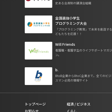
史ある会員制の講演会組織
全国選抜小学生
プログラミング大会
「プログラミング教育」で未来を創造す
どもたちを応援！！
Will Friends
看護職・看護学生のライフサポートマガ
ン。
b.
BtoB企業からBtoC企業まで。全てのビジ
スマン必見の情報サイト
トップページ
経済 / ビジネス
お知らせ
くらし