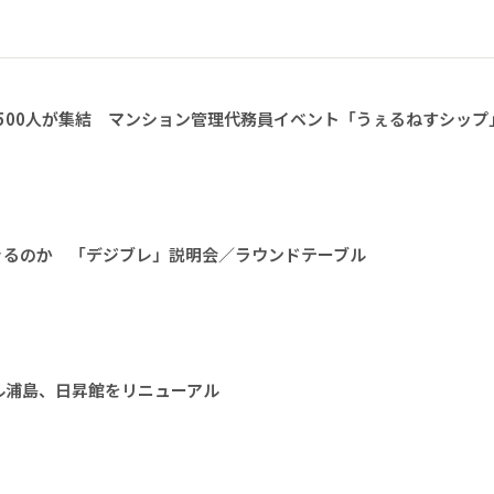
1500人が集結 マンション管理代務員イベント「うぇるねすシップ
きるのか 「デジブレ」説明会／ラウンドテーブル
ル浦島、日昇館をリニューアル