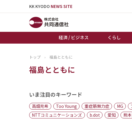
KK KYODO
NEWS SITE
経済 / ビジネス
くらし
トップ
›
福島とともに
トップページ
福島とともに
お知らせ
いま注目のキーワード
高畑充希
Too Young
重症筋無力症
MG
NTTコミュニケーションズ
b.dot
愛知
熊本