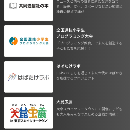
ニュースと情報の世界に新たな光を当て
る。歴史、文化、スポーツなど深い知識と
独自の視点で構成
全国選抜小学生
プログラミング大会
「プログラミング教育」で未来を創造する
子どもたちを応援！！
はばたけラボ
日々のくらしを通じて未来世代のはばたき
を応援するプロジェクト
大昆虫展
東京スカイツリータウンにて開催。子ども
も大人もみんなで楽しめる企画が満載！