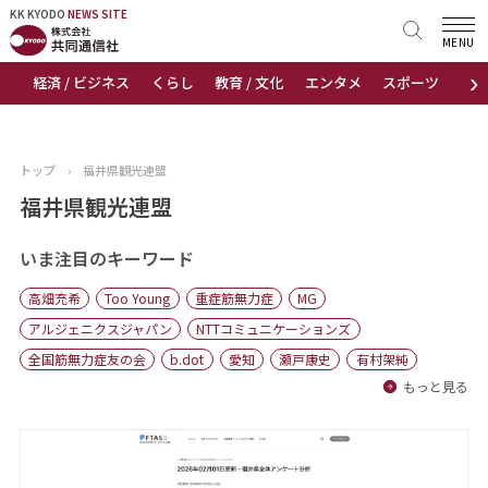
KK KYODO
KK KYODO
NEWS SITE
NEWS SITE
MENU
›
経済 / ビジネス
くらし
教育 / 文化
エンタメ
スポーツ
地
トップページ
お知らせ
トップ
›
福井県観光連盟
ニュース
福井県観光連盟
おすすめコンテンツ
いま注目のキーワード
高畑充希
Too Young
重症筋無力症
MG
出版物
アルジェニクスジャパン
NTTコミュニケーションズ
全国筋無力症友の会
b.dot
愛知
瀬戸康史
有村架純
会社概要
もっと見る