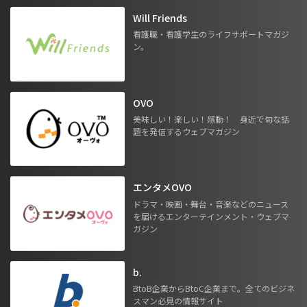
Will Friends
看護職・看護学生のライフサポートマガジ
ン。
OVO
美味しい！楽しい！感動！ 身近で旬な話
題を発信するウェブマガジン
エンタメOVO
ドラマ・映画・舞台・音楽などのニュース
を届けるエンターテインメント・ウェブマ
ガジン
b.
BtoB企業からBtoC企業まで。全てのビジネ
スマン必見の情報サイト