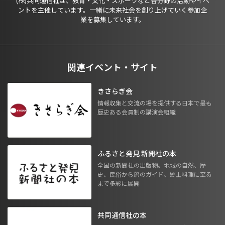
(株)共同通信社は、教育・文化・スポーツなど各分野の活動やイベ
ントを主催しています。一緒に未来社会を創り上げていく参加企
業を募集しています。
関連イベント・サイト
きさらぎ会
情報収集と交流の場を提供する日本で最も
歴史ある会員制の講演会組織
ふるさと発見 新聞社の本
全国の新聞社の出版物。地域の自然、歴
史、民俗から旅のガイド、郷土料理に至る
まで多彩に展開
共同通信社の本