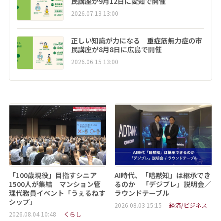
民講座が9月12日に愛知で開催
2026.07.13 13:00
正しい知識が力になる 重症筋無力症の市
民講座が8月8日に広島で開催
2026.06.15 13:00
「100歳現役」目指すシニア
AI時代、「暗黙知」は継承でき
1500人が集結 マンション管
るのか 「デジブレ」説明会／
理代務員イベント「うぇるねす
ラウンドテーブル
シップ」
2026.08.03 15:15
経済/ビジネス
2026.08.04 10:48
くらし