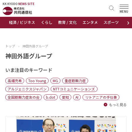
KK KYODO
KK KYODO
NEWS SITE
NEWS SITE
MENU
›
経済 / ビジネス
くらし
教育 / 文化
エンタメ
スポーツ
地
トップページ
お知らせ
トップ
›
神田外語グループ
ニュース
神田外語グループ
おすすめコンテンツ
いま注目のキーワード
高畑充希
Too Young
MG
重症筋無力症
出版物
アルジェニクスジャパン
NTTコミュニケーションズ
全国筋無力症友の会
b.dot
愛知
AI
リトアニアの手仕事
会社概要
もっと見る