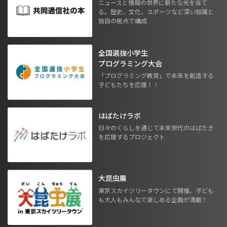
ニュースと情報の世界に新たな光を当て
る。歴史、文化、スポーツなど深い知識と
独自の視点で構成
全国選抜小学生
プログラミング大会
「プログラミング教育」で未来を創造する
子どもたちを応援！！
はばたけラボ
日々のくらしを通じて未来世代のはばたき
を応援するプロジェクト
大昆虫展
東京スカイツリータウンにて開催。子ども
も大人もみんなで楽しめる企画が満載！