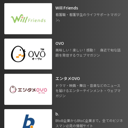
Will Friends
看護職・看護学生のライフサポートマガジ
ン。
OVO
美味しい！楽しい！感動！ 身近で旬な話
題を発信するウェブマガジン
エンタメOVO
ドラマ・映画・舞台・音楽などのニュース
を届けるエンターテインメント・ウェブマ
ガジン
b.
BtoB企業からBtoC企業まで。全てのビジネ
スマン必見の情報サイト