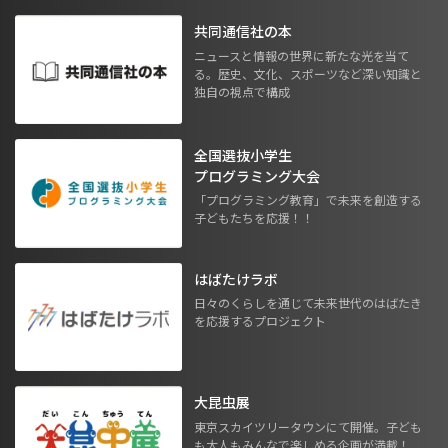
共同通信社の本
ニュースと情報の世界に新たな光を当て
る。歴史、文化、スポーツなど深い知識と
独自の視点で構成
全国選抜小学生
プログラミング大会
「プログラミング教育」で未来を創造する
子どもたちを応援！！
はばたけラボ
日々のくらしを通じて未来世代のはばたき
を応援するプロジェクト
大昆虫展
東京スカイツリータウンにて開催。子ども
も大人もみんなで楽しめる企画が満載！