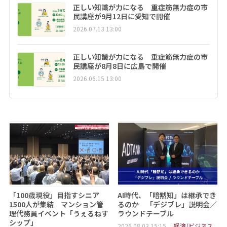
正しい知識が力になる 重症筋無力症の市
民講座が9月12日に愛知で開催
2026.07.13 13:00
正しい知識が力になる 重症筋無力症の市
民講座が8月8日に広島で開催
2026.06.15 13:00
「100歳現役」目指すシニア
AI時代、「暗黙知」は継承でき
1500人が集結 マンション管
るのか 「デジブレ」説明会／
理代務員イベント「うぇるねす
ラウンドテーブル
シップ」
2026.08.03 15:15
経済/ビジネス