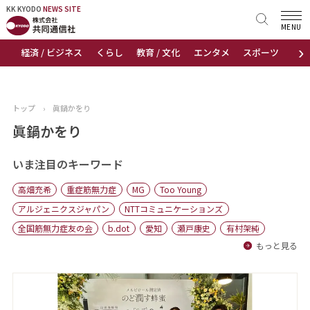
KK KYODO
KK KYODO
NEWS SITE
NEWS SITE
MENU
›
経済 / ビジネス
くらし
教育 / 文化
エンタメ
スポーツ
地
トップページ
お知らせ
トップ
›
眞鍋かをり
ニュース
眞鍋かをり
おすすめコンテンツ
いま注目のキーワード
高畑充希
重症筋無力症
MG
Too Young
出版物
アルジェニクスジャパン
NTTコミュニケーションズ
全国筋無力症友の会
b.dot
愛知
瀬戸康史
有村架純
会社概要
もっと見る