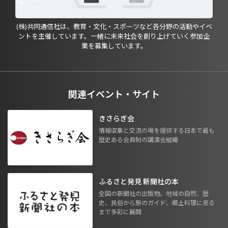
(株)共同通信社は、教育・文化・スポーツなど各分野の活動やイベ
ントを主催しています。一緒に未来社会を創り上げていく参加企
業を募集しています。
関連イベント・サイト
きさらぎ会
情報収集と交流の場を提供する日本で最も
歴史ある会員制の講演会組織
ふるさと発見 新聞社の本
全国の新聞社の出版物。地域の自然、歴
史、民俗から旅のガイド、郷土料理に至る
まで多彩に展開