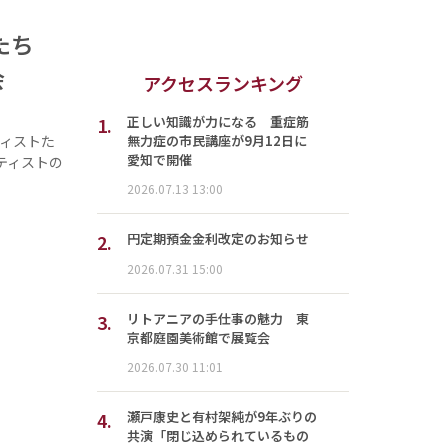
者たち
会
アクセスランキング
1.
正しい知識が力になる 重症筋
無力症の市民講座が9月12日に
ィストた
愛知で開催
ティストの
2026.07.13 13:00
2.
円定期預金金利改定のお知らせ
2026.07.31 15:00
3.
リトアニアの手仕事の魅力 東
京都庭園美術館で展覧会
2026.07.30 11:01
4.
瀬戸康史と有村架純が9年ぶりの
共演「閉じ込められているもの