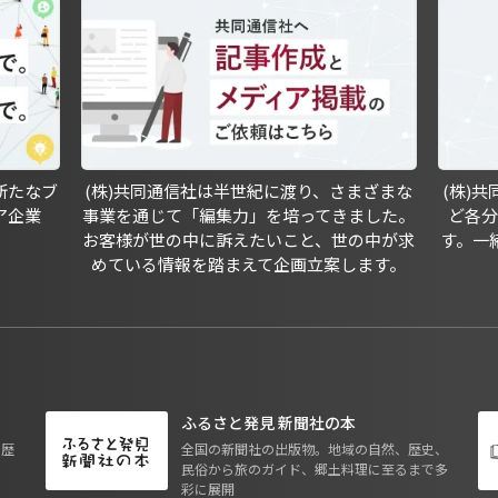
新たなブ
(株)共同通信社は半世紀に渡り、さまざまな
(株)
ア企業
事業を通じて「編集力」を培ってきました。
ど各
お客様が世の中に訴えたいこと、世の中が求
す。一
めている情報を踏まえて企画立案します。
ふるさと発見 新聞社の本
も歴
全国の新聞社の出版物。地域の自然、歴史、
民俗から旅のガイド、郷土料理に至るまで多
彩に展開