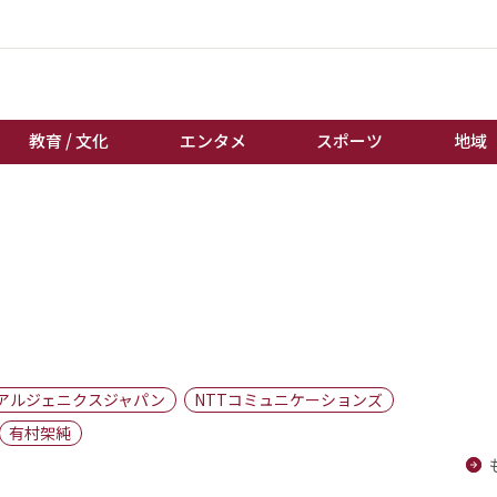
教育 / 文化
エンタメ
スポーツ
地域
経済 / ビジネス
誰もが輝いて働く社会へ
くらし
天皇杯サッカー
教育 / 文化
オートレース
エンタメ
競輪
スポーツ
ボートレース
地域
棋王戦
アルジェニクスジャパン
NTTコミュニケーションズ
キーパーソン
女流本因坊戦
有村架純