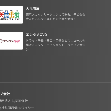
大昆虫展
東京スカイツリータウンにて開催。子どもも
大人もみんなで楽しめる企画が満載！
エンタメOVO
ドラマ・映画・舞台・音楽などのニュースを
届けるエンターテインメント・ウェブマガジ
ン
プ会社
般社団法人 共同通信社
式会社共同通信PRワイヤー