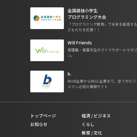
全国選抜小学生
プログラミング大会
「プログラミング教育」で未来を創造す
どもたちを応援！！
Will Friends
看護職・看護学生のライフサポートマガ
ン。
b.
BtoB企業からBtoC企業まで。全てのビジ
スマン必見の情報サイト
トップページ
経済 / ビジネス
お知らせ
くらし
教育 / 文化