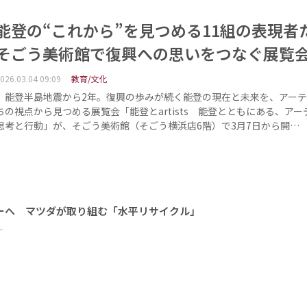
能登の“これから”を見つめる11組の表現
そごう美術館で復興への思いをつなぐ展覧
026.03.04 09:09
教育/文化
能登半島地震から2年。復興の歩みが続く能登の現在と未来を、アーテ
ちの視点から見つめる展覧会「能登とartists 能登とともにある、アー
思考と行動」が、そごう美術館（そごう横浜店6階）で3月7日から開…
ーへ マツダが取り組む「水平リサイクル」
ー