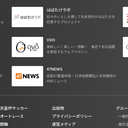
はばたけラボ
日々のくらしを通じて未来世代のはばたきを
応援するプロジェクト
る子
OVO
ジ
美味しい！楽しい！感動！ 身近で旬な話題
を発信するウェブマガジン
47NEWS
ネ
全国47都道府県・52参加新聞社と共同通信の
内外ニュース
天皇杯サッカー
出版物
グルー
オートレース
プライバシーポリシー
- 一
競輪
運営メディア
- 株