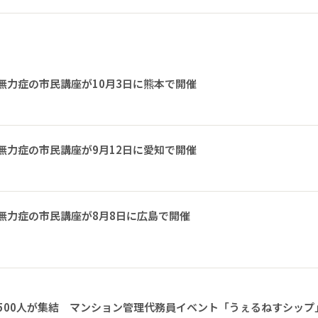
無力症の市民講座が10月3日に熊本で開催
無力症の市民講座が9月12日に愛知で開催
無力症の市民講座が8月8日に広島で開催
1500人が集結 マンション管理代務員イベント「うぇるねすシップ