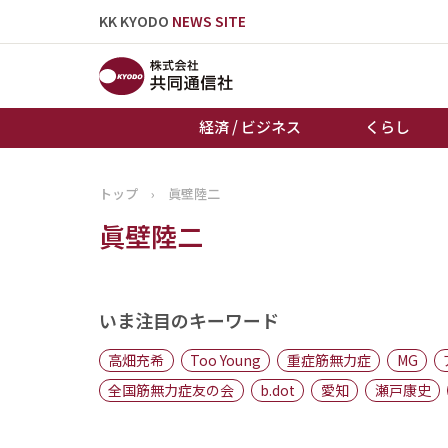
KK KYODO
NEWS SITE
経済 / ビジネス
くらし
トップ
›
眞壁陸二
トップページ
眞壁陸二
お知らせ
いま注目のキーワード
高畑充希
Too Young
重症筋無力症
MG
全国筋無力症友の会
b.dot
愛知
瀬戸康史