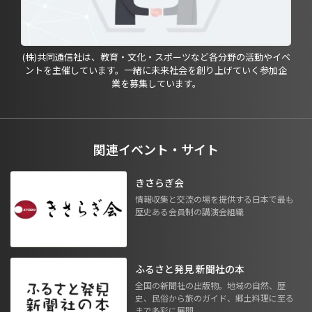
(株)共同通信社は、教育・文化・スポーツなど各分野の活動やイベ
ントを主催しています。一緒に未来社会を創り上げていく参加企
業を募集しています。
関連イベント・サイト
きさらぎ会
情報収集と交流の場を提供する日本で最も
歴史ある会員制の講演会組織
ふるさと発見 新聞社の本
全国の新聞社の出版物。地域の自然、歴
史、民俗から旅のガイド、郷土料理に至る
まで多彩に展開