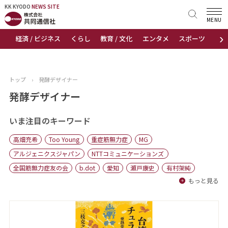
KK KYODO
KK KYODO
NEWS SITE
NEWS SITE
MENU
›
経済 / ビジネス
くらし
教育 / 文化
エンタメ
スポーツ
地
トップページ
お知らせ
トップ
›
発酵デザイナー
ニュース
発酵デザイナー
おすすめコンテンツ
いま注目のキーワード
高畑充希
Too Young
重症筋無力症
MG
出版物
アルジェニクスジャパン
NTTコミュニケーションズ
全国筋無力症友の会
b.dot
愛知
瀬戸康史
有村架純
会社概要
もっと見る