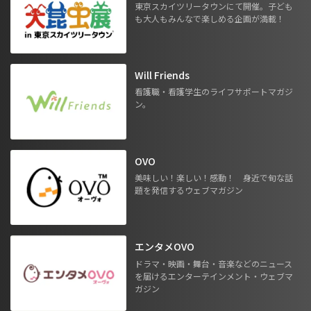
東京スカイツリータウンにて開催。子ども
も大人もみんなで楽しめる企画が満載！
Will Friends
看護職・看護学生のライフサポートマガジ
ン。
OVO
美味しい！楽しい！感動！ 身近で旬な話
題を発信するウェブマガジン
エンタメOVO
ドラマ・映画・舞台・音楽などのニュース
を届けるエンターテインメント・ウェブマ
ガジン