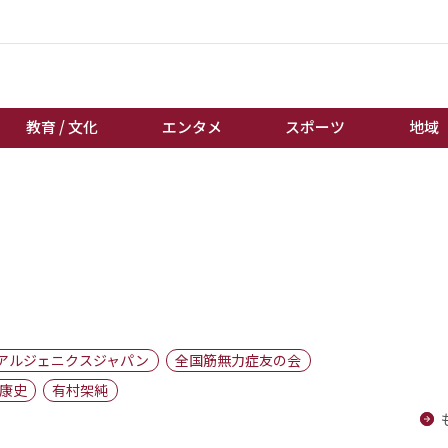
教育 / 文化
エンタメ
スポーツ
地域
経済 / ビジネス
誰もが輝いて働く社会へ
くらし
天皇杯サッカー
教育 / 文化
オートレース
エンタメ
競輪
スポーツ
ボートレース
地域
棋王戦
アルジェニクスジャパン
全国筋無力症友の会
キーパーソン
女流本因坊戦
康史
有村架純