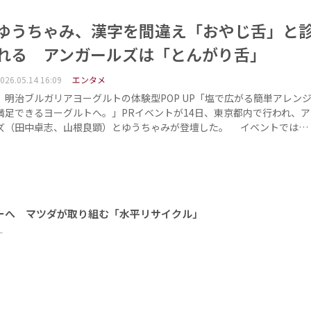
ゆうちゃみ、漢字を間違え「おやじ舌」と
れる アンガールズは「とんがり舌」
026.05.14 16:09
エンタメ
明治ブルガリアヨーグルトの体験型POP UP「塩で広がる簡単アレンジ
満足できるヨーグルトへ。」PRイベントが14日、東京都内で行われ、ア
ズ（田中卓志、山根良顕）とゆうちゃみが登壇した。 イベントでは…
ーへ マツダが取り組む「水平リサイクル」
ー