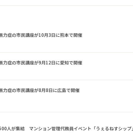
無力症の市民講座が10月3日に熊本で開催
無力症の市民講座が9月12日に愛知で開催
無力症の市民講座が8月8日に広島で開催
1500人が集結 マンション管理代務員イベント「うぇるねすシップ