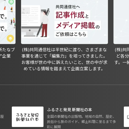
新たなブ
(株)共同通信社は半世紀に渡り、さまざまな
(株)
ア企業
事業を通じて「編集力」を培ってきました。
ど各
お客様が世の中に訴えたいこと、世の中が求
す。一
めている情報を踏まえて企画立案します。
ふるさと発見 新聞社の本
も歴
全国の新聞社の出版物。地域の自然、歴史、
民俗から旅のガイド、郷土料理に至るまで多
彩に展開