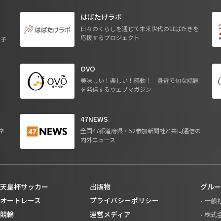
はばたけラボ
日々のくらしを通じて未来世代のはばたきを
応援するプロジェクト
る子
OVO
ジ
美味しい！楽しい！感動！ 身近で旬な話題
を発信するウェブマガジン
47NEWS
ネ
全国47都道府県・52参加新聞社と共同通信の
内外ニュース
天皇杯サッカー
出版物
グルー
オートレース
プライバシーポリシー
- 一
競輪
運営メディア
- 株