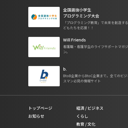
全国選抜小学生
プログラミング大会
「プログラミング教育」で未来を創造す
どもたちを応援！！
Will Friends
看護職・看護学生のライフサポートマガ
ン。
b.
BtoB企業からBtoC企業まで。全てのビジ
スマン必見の情報サイト
トップページ
経済 / ビジネス
お知らせ
くらし
教育 / 文化