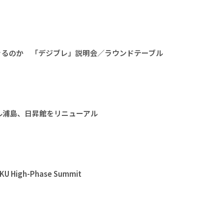
きるのか 「デジブレ」説明会／ラウンドテーブル
ル浦島、日昇館をリニューアル
High-Phase Summit