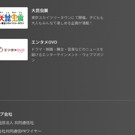
大昆虫展
東京スカイツリータウンにて開催。子どもも
大人もみんなで楽しめる企画が満載！
エンタメOVO
ドラマ・映画・舞台・音楽などのニュースを
届けるエンターテインメント・ウェブマガジ
ン
プ会社
般社団法人 共同通信社
式会社共同通信PRワイヤー