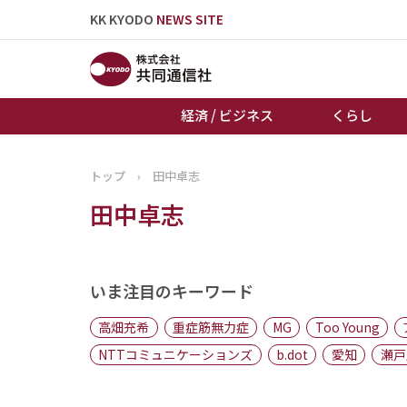
KK KYODO
NEWS SITE
経済 / ビジネス
くらし
トップ
›
田中卓志
トップページ
田中卓志
お知らせ
いま注目のキーワード
高畑充希
重症筋無力症
MG
Too Young
NTTコミュニケーションズ
b.dot
愛知
瀬戸