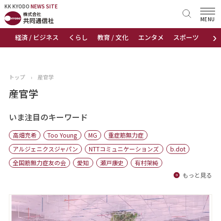
KK KYODO
KK KYODO
NEWS SITE
NEWS SITE
MENU
›
経済 / ビジネス
くらし
教育 / 文化
エンタメ
スポーツ
地
トップページ
お知らせ
トップ
›
産官学
ニュース
産官学
おすすめコンテンツ
いま注目のキーワード
高畑充希
Too Young
MG
重症筋無力症
出版物
アルジェニクスジャパン
NTTコミュニケーションズ
b.dot
全国筋無力症友の会
愛知
瀬戸康史
有村架純
会社概要
もっと見る