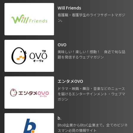
Will Friends
看護職・看護学生のライフサポートマガジ
ン。
OVO
美味しい！楽しい！感動！ 身近で旬な話
題を発信するウェブマガジン
エンタメOVO
ドラマ・映画・舞台・音楽などのニュース
を届けるエンターテインメント・ウェブマ
ガジン
b.
BtoB企業からBtoC企業まで。全てのビジネ
スマン必見の情報サイト