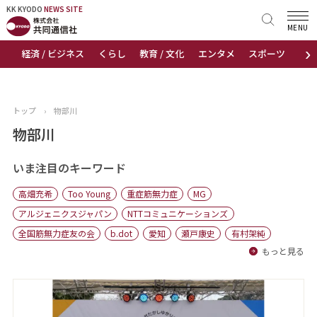
KK KYODO
KK KYODO
NEWS SITE
NEWS SITE
MENU
›
経済 / ビジネス
くらし
教育 / 文化
エンタメ
スポーツ
地
トップページ
お知らせ
トップ
›
物部川
ニュース
物部川
おすすめコンテンツ
いま注目のキーワード
高畑充希
Too Young
重症筋無力症
MG
出版物
アルジェニクスジャパン
NTTコミュニケーションズ
全国筋無力症友の会
b.dot
愛知
瀬戸康史
有村架純
会社概要
もっと見る