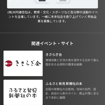
(株)共同通信社は、教育・文化・スポーツなど各分野の活動やイベ
ントを主催しています。一緒に未来社会を創り上げていく参加企
業を募集しています。
関連イベント・サイト
きさらぎ会
情報収集と交流の場を提供する日本で最も
歴史ある会員制の講演会組織
ふるさと発見 新聞社の本
全国の新聞社の出版物。地域の自然、歴
史、民俗から旅のガイド、郷土料理に至る
まで多彩に展開