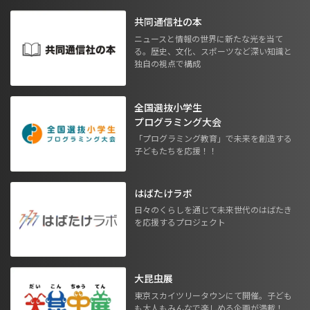
共同通信社の本
ニュースと情報の世界に新たな光を当て
る。歴史、文化、スポーツなど深い知識と
独自の視点で構成
全国選抜小学生
プログラミング大会
「プログラミング教育」で未来を創造する
子どもたちを応援！！
はばたけラボ
日々のくらしを通じて未来世代のはばたき
を応援するプロジェクト
大昆虫展
東京スカイツリータウンにて開催。子ども
も大人もみんなで楽しめる企画が満載！