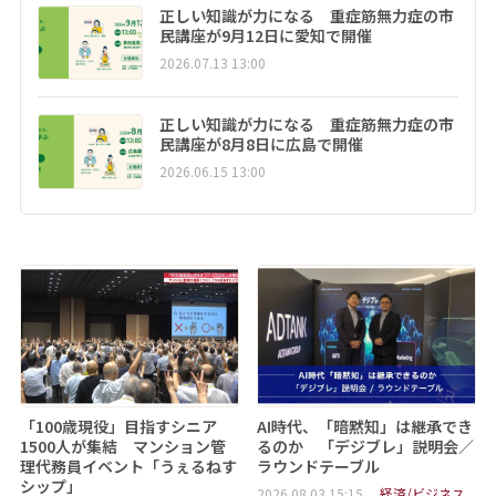
正しい知識が力になる 重症筋無力症の市
民講座が9月12日に愛知で開催
2026.07.13 13:00
正しい知識が力になる 重症筋無力症の市
民講座が8月8日に広島で開催
2026.06.15 13:00
「100歳現役」目指すシニア
AI時代、「暗黙知」は継承でき
1500人が集結 マンション管
るのか 「デジブレ」説明会／
理代務員イベント「うぇるねす
ラウンドテーブル
シップ」
2026.08.03 15:15
経済/ビジネス