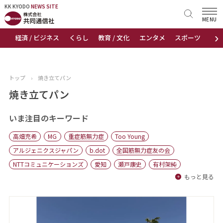
KK KYODO
KK KYODO
NEWS SITE
NEWS SITE
MENU
›
経済 / ビジネス
くらし
教育 / 文化
エンタメ
スポーツ
地
トップページ
お知らせ
トップ
›
焼き立てパン
ニュース
焼き立てパン
おすすめコンテンツ
いま注目のキーワード
高畑充希
MG
重症筋無力症
Too Young
出版物
アルジェニクスジャパン
b.dot
全国筋無力症友の会
NTTコミュニケーションズ
愛知
瀬戸康史
有村架純
会社概要
もっと見る