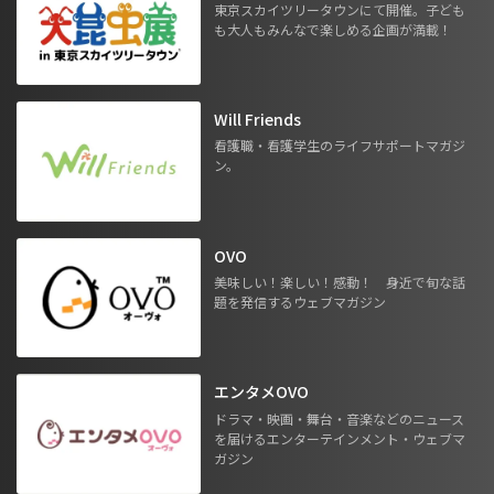
東京スカイツリータウンにて開催。子ども
も大人もみんなで楽しめる企画が満載！
Will Friends
看護職・看護学生のライフサポートマガジ
ン。
OVO
美味しい！楽しい！感動！ 身近で旬な話
題を発信するウェブマガジン
エンタメOVO
ドラマ・映画・舞台・音楽などのニュース
を届けるエンターテインメント・ウェブマ
ガジン