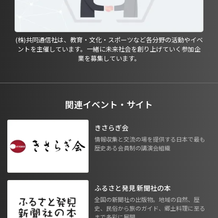
(株)共同通信社は、教育・文化・スポーツなど各分野の活動やイベ
ントを主催しています。一緒に未来社会を創り上げていく参加企
業を募集しています。
関連イベント・サイト
きさらぎ会
情報収集と交流の場を提供する日本で最も
歴史ある会員制の講演会組織
ふるさと発見 新聞社の本
全国の新聞社の出版物。地域の自然、歴
史、民俗から旅のガイド、郷土料理に至る
まで多彩に展開