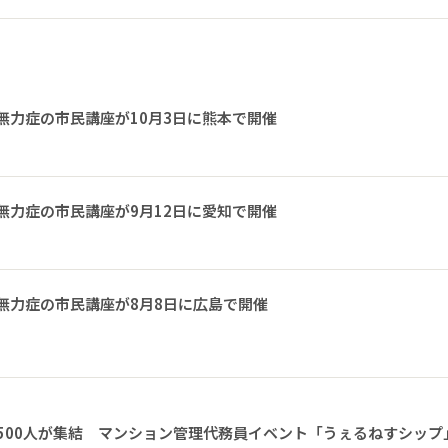
無力症の市民講座が10月3日に熊本で開催
無力症の市民講座が9月12日に愛知で開催
無力症の市民講座が8月8日に広島で開催
1500人が集結 マンション管理代務員イベント「うぇるねすシップ