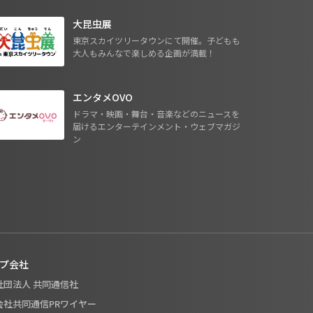
大昆虫展
東京スカイツリータウンにて開催。子どもも
大人もみんなで楽しめる企画が満載！
エンタメOVO
ドラマ・映画・舞台・音楽などのニュースを
届けるエンターテインメント・ウェブマガジ
ン
プ会社
般社団法人 共同通信社
式会社共同通信PRワイヤー