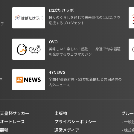
はばたけラボ
日々のくらしを通じて未来世代のはばたきを
応援するプロジェクト
る子
OVO
ジ
美味しい！楽しい！感動！ 身近で旬な話題
を発信するウェブマガジン
47NEWS
ネ
全国47都道府県・52参加新聞社と共同通信の
内外ニュース
天皇杯サッカー
出版物
グルー
オートレース
プライバシーポリシー
- 一
競輪
運営メディア
- 株