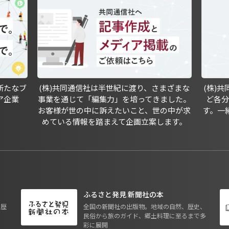
新たなブ
(株)共同通信社は半世紀に渡り、さまざまな
(株)
ア企業
事業を通じて「編集力」を培ってきました。
ど各
お客様が世の中に訴えたいこと、世の中が求
す。一
めている情報を踏まえて企画立案します。
ふるさと発見 新聞社の本
も歴
全国の新聞社の出版物。地域の自然、歴史、
民俗から旅のガイド、郷土料理に至るまで多
彩に展開