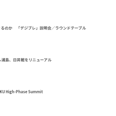
きるのか 「デジブレ」説明会／ラウンドテーブル
ル浦島、日昇館をリニューアル
High-Phase Summit