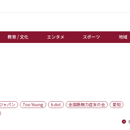
教育 / 文化
エンタメ
スポーツ
地域
経済 / ビジネス
誰もが輝いて働く社会へ
くらし
天皇杯サッカー
教育 / 文化
オートレース
エンタメ
競輪
スポーツ
ボートレース
地域
棋王戦
ジャパン
Too Young
b.dot
全国筋無力症友の会
愛知
キーパーソン
女流本因坊戦