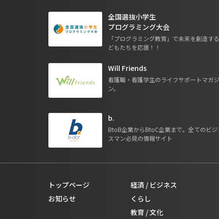
全国選抜小学生
プログラミング大会
「プログラミング教育」で未来を創造す
どもたちを応援！！
Will Friends
看護職・看護学生のライフサポートマガ
ン。
b.
BtoB企業からBtoC企業まで。全てのビジ
スマン必見の情報サイト
トップページ
経済 / ビジネス
お知らせ
くらし
教育 / 文化