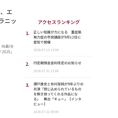
催、エ
ラニッ
アクセスランキング
1.
正しい知識が力になる 重症筋
無力症の市民講座が9月12日に
愛知で開催
向島)を
2026.07.13 13:00
025」
2.
円定期預金金利改定のお知らせ
2026.07.31 15:00
3.
瀬戸康史と有村架純が9年ぶりの
共演「閉じ込められているもの
を解き放ってくれる作品にな
る」 舞台「キュー」【インタ
ビュー】
2026.07.31 08:00