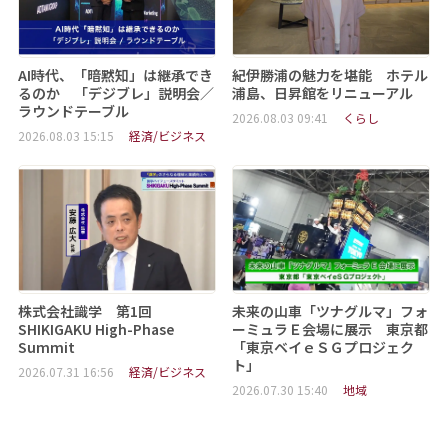
AI時代、「暗黙知」は継承でき
紀伊勝浦の魅力を堪能 ホテル
るのか 「デジブレ」説明会／
浦島、日昇館をリニューアル
ラウンドテーブル
2026.08.03 09:41
くらし
2026.08.03 15:15
経済/ビジネス
株式会社識学 第1回
未来の山車「ツナグルマ」フォ
SHIKIGAKU High-Phase
ーミュラＥ会場に展示 東京都
Summit
「東京ベイｅＳＧプロジェク
ト」
2026.07.31 16:56
経済/ビジネス
2026.07.30 15:40
地域