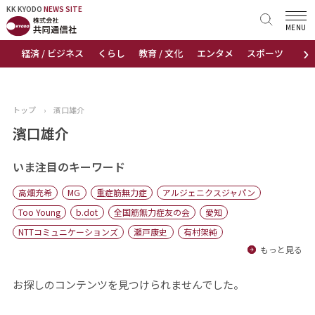
KK KYODO
KK KYODO
NEWS SITE
NEWS SITE
MENU
›
経済 / ビジネス
くらし
教育 / 文化
エンタメ
スポーツ
地
トップページ
お知らせ
トップ
›
濱口雄介
ニュース
濱口雄介
おすすめコンテンツ
いま注目のキーワード
高畑充希
MG
重症筋無力症
アルジェニクスジャパン
出版物
Too Young
b.dot
全国筋無力症友の会
愛知
NTTコミュニケーションズ
瀬戸康史
有村架純
会社概要
もっと見る
お探しのコンテンツを見つけられませんでした。