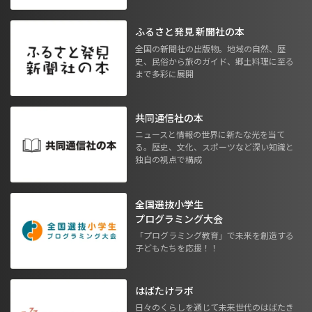
ふるさと発見 新聞社の本
全国の新聞社の出版物。地域の自然、歴
史、民俗から旅のガイド、郷土料理に至る
まで多彩に展開
共同通信社の本
ニュースと情報の世界に新たな光を当て
る。歴史、文化、スポーツなど深い知識と
独自の視点で構成
全国選抜小学生
プログラミング大会
「プログラミング教育」で未来を創造する
子どもたちを応援！！
はばたけラボ
日々のくらしを通じて未来世代のはばたき