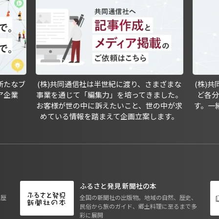
新たなブ
(株)共同通信社は半世紀に渡り、さまざまな
(株)
ア企業
事業を通じて「編集力」を培ってきました。
ど各
お客様が世の中に訴えたいこと、世の中が求
す。一
めている情報を踏まえて企画立案します。
ふるさと発見 新聞社の本
も歴
全国の新聞社の出版物。地域の自然、歴史、
民俗から旅のガイド、郷土料理に至るまで多
彩に展開