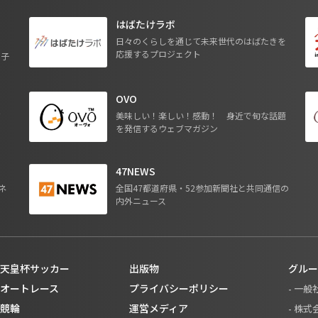
はばたけラボ
日々のくらしを通じて未来世代のはばたきを
応援するプロジェクト
る子
OVO
ジ
美味しい！楽しい！感動！ 身近で旬な話題
を発信するウェブマガジン
47NEWS
ネ
全国47都道府県・52参加新聞社と共同通信の
内外ニュース
天皇杯サッカー
出版物
グルー
オートレース
プライバシーポリシー
- 一
競輪
運営メディア
- 株