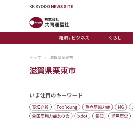
KK KYODO
NEWS SITE
経済 / ビジネス
くらし
トップ
›
滋賀県栗東市
トップページ
滋賀県栗東市
お知らせ
いま注目のキーワード
高畑充希
Too Young
重症筋無力症
MG
全国筋無力症友の会
b.dot
愛知
瀬戸康史