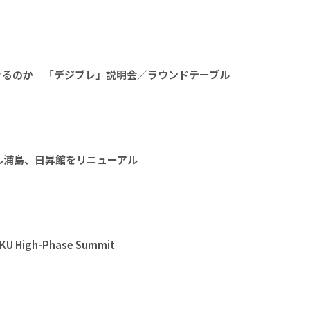
きるのか 「デジブレ」説明会／ラウンドテーブル
ル浦島、日昇館をリニューアル
High-Phase Summit