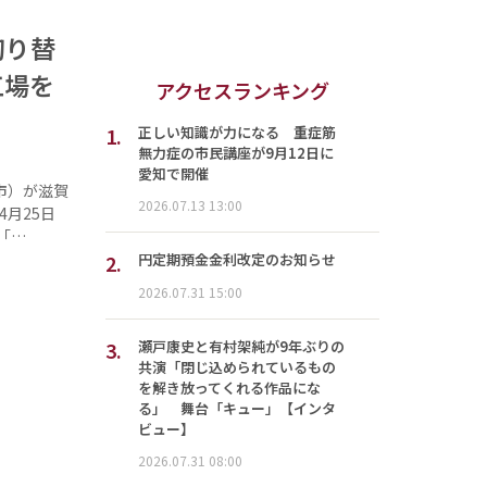
切り替
工場を
アクセスランキング
1.
正しい知識が力になる 重症筋
無力症の市民講座が9月12日に
愛知で開催
市）が滋賀
2026.07.13 13:00
月25日
「…
2.
円定期預金金利改定のお知らせ
2026.07.31 15:00
3.
瀬戸康史と有村架純が9年ぶりの
共演「閉じ込められているもの
を解き放ってくれる作品にな
る」 舞台「キュー」【インタ
ビュー】
2026.07.31 08:00