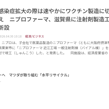
感染症拡大の際は速やかにワクチン製造に
え ニプロファーマ、滋賀県に注射剤製造
新設
026.04.30 10:18
経済/ビジネス
ニプロは、子会社で医薬品製造のニプロファーマ（ともに大阪府摂津
県栗東市に「ニプロファーマ 近江工場 一般注射剤棟（バイアル棟）」を4
付で竣工（しゅんこう）した、と発表した。 同施設は、経済産業省の
ーへ マツダが取り組む「水平リサイクル」
ー