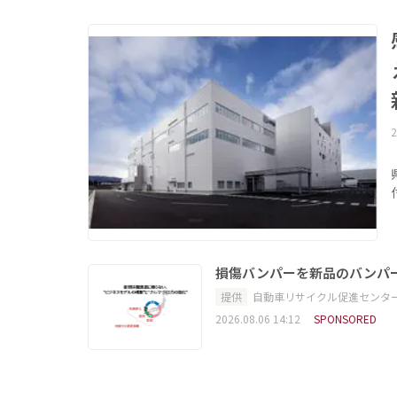
2
損傷バンパーを新品のバンパ
提供
自動車リサイクル促進センタ
2026.08.06 14:12
SPONSORED