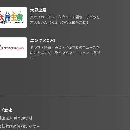
大昆虫展
東京スカイツリータウンにて開催。子どもも
大人もみんなで楽しめる企画が満載！
エンタメOVO
ドラマ・映画・舞台・音楽などのニュースを
届けるエンターテインメント・ウェブマガジ
ン
プ会社
般社団法人 共同通信社
式会社共同通信PRワイヤー