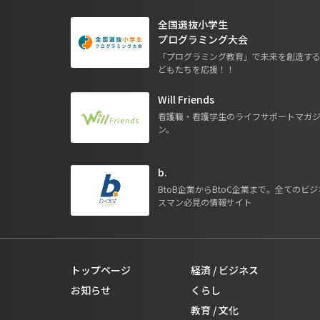
全国選抜小学生
プログラミング大会
「プログラミング教育」で未来を創造す
どもたちを応援！！
Will Friends
看護職・看護学生のライフサポートマガ
ン。
b.
BtoB企業からBtoC企業まで。全てのビジ
スマン必見の情報サイト
トップページ
経済 / ビジネス
お知らせ
くらし
教育 / 文化