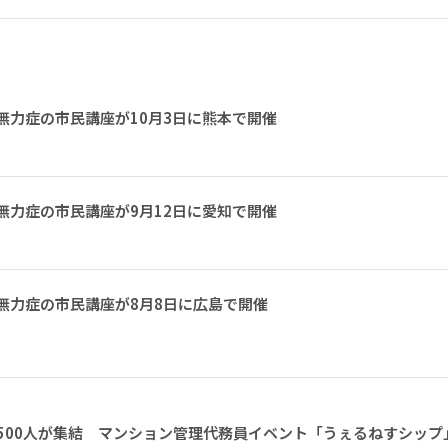
無力症の市民講座が10月3日に熊本で開催
無力症の市民講座が9月12日に愛知で開催
無力症の市民講座が8月8日に広島で開催
1500人が集結 マンション管理代務員イベント「うぇるねすシップ