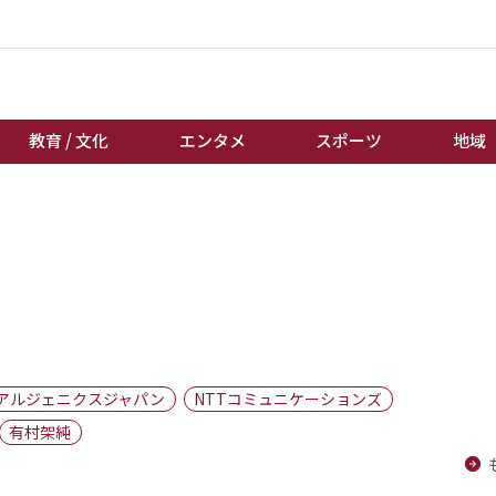
教育 / 文化
エンタメ
スポーツ
地域
経済 / ビジネス
誰もが輝いて働く社会へ
くらし
天皇杯サッカー
教育 / 文化
オートレース
エンタメ
競輪
スポーツ
ボートレース
地域
棋王戦
アルジェニクスジャパン
NTTコミュニケーションズ
キーパーソン
女流本因坊戦
有村架純