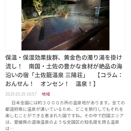
保温・保湿効果抜群、黄金色の濁り湯を掛け
流し！ 南国・土佐の豊かな食材が絶品の海
沿いの宿「土佐龍温泉 三陽荘」 【コラム：
おんせん！ オンセン！ 温泉！】
2025.03.25 10:57
地域
日本全国には約３０００カ所の温泉地があります。全ての
都道府県に温泉が湧いているため、どこを旅行してもそれを
楽しむことができる恵まれた国ですね。その中で四国エリア
は、愛媛県の道後温泉のような全国区の知名度を誇る温泉
は…