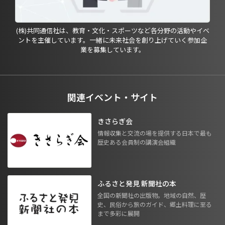
(株)共同通信社は、教育・文化・スポーツなど各分野の活動やイベ
ントを主催しています。一緒に未来社会を創り上げていく参加企
業を募集しています。
関連イベント・サイト
きさらぎ会
情報収集と交流の場を提供する日本で最も
歴史ある会員制の講演会組織
ふるさと発見 新聞社の本
全国の新聞社の出版物。地域の自然、歴
史、民俗から旅のガイド、郷土料理に至る
まで多彩に展開