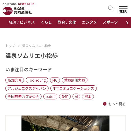
KK KYODO
KK KYODO
NEWS SITE
NEWS SITE
MENU
›
経済 / ビジネス
くらし
教育 / 文化
エンタメ
スポーツ
地
トップページ
お知らせ
トップ
›
温泉ソムリエ小松歩
ニュース
温泉ソムリエ小松歩
おすすめコンテンツ
いま注目のキーワード
高畑充希
Too Young
MG
重症筋無力症
出版物
アルジェニクスジャパン
NTTコミュニケーションズ
全国筋無力症友の会
b.dot
愛知
AI
熊本
会社概要
もっと見る