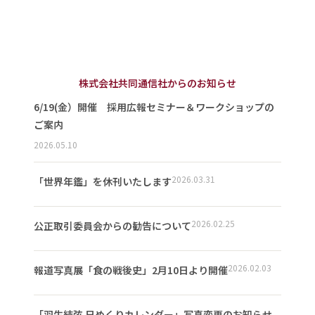
株式会社共同通信社からのお知らせ
6/19(金）開催 採用広報セミナー＆ワークショップの
ご案内
2026.05.10
2026.03.31
「世界年鑑」を休刊いたします
2026.02.25
公正取引委員会からの勧告について
2026.02.03
報道写真展「食の戦後史」2月10日より開催
「羽生結弦 日めくりカレンダー」写真変更のお知らせ