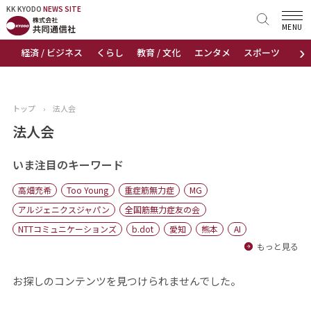
KK KYODO
KK KYODO
NEWS SITE
NEWS SITE
MENU
›
経済 / ビジネス
くらし
教育 / 文化
エンタメ
スポーツ
地
トップページ
お知らせ
トップ
›
法人会
ニュース
法人会
おすすめコンテンツ
いま注目のキーワード
高畑充希
Too Young
重症筋無力症
MG
出版物
アルジェニクスジャパン
全国筋無力症友の会
NTTコミュニケーションズ
b.dot
愛知
熊本
AI
会社概要
もっと見る
お探しのコンテンツを見つけられませんでした。