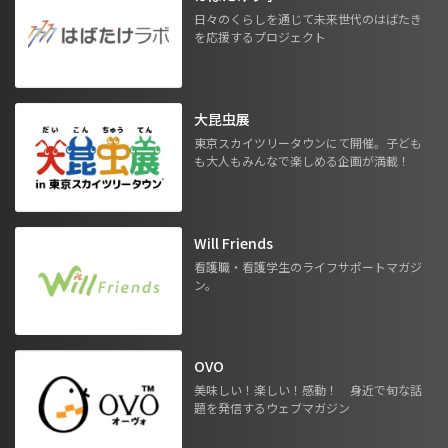
日々のくらしを通じて未来世代のはばたき
を応援するプロジェクト
大昆虫展
東京スカイツリータウンにて開催。子ども
も大人もみんなで楽しめる企画が満載！
Will Friends
看護職・看護学生のライフサポートマガジ
ン。
OVO
美味しい！楽しい！感動！ 身近で旬な話
題を発信するウェブマガジン