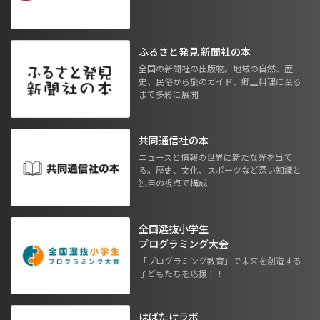
ふるさと発見 新聞社の本
全国の新聞社の出版物。地域の自然、歴
史、民俗から旅のガイド、郷土料理に至る
まで多彩に展開
共同通信社の本
ニュースと情報の世界に新たな光を当て
る。歴史、文化、スポーツなど深い知識と
独自の視点で構成
全国選抜小学生
プログラミング大会
「プログラミング教育」で未来を創造する
子どもたちを応援！！
はばたけラボ