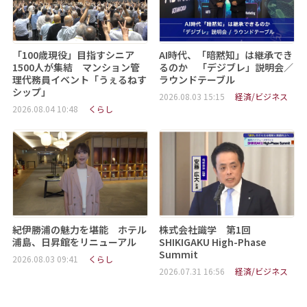
「100歳現役」目指すシニア
AI時代、「暗黙知」は継承でき
1500人が集結 マンション管
るのか 「デジブレ」説明会／
理代務員イベント「うぇるねす
ラウンドテーブル
シップ」
2026.08.03 15:15
経済/ビジネス
2026.08.04 10:48
くらし
紀伊勝浦の魅力を堪能 ホテル
株式会社識学 第1回
浦島、日昇館をリニューアル
SHIKIGAKU High-Phase
Summit
2026.08.03 09:41
くらし
2026.07.31 16:56
経済/ビジネス