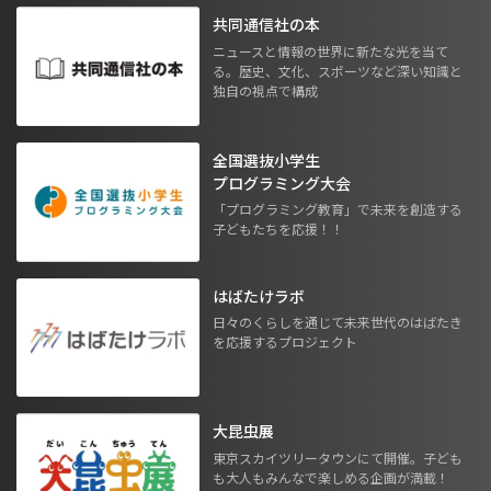
共同通信社の本
ニュースと情報の世界に新たな光を当て
る。歴史、文化、スポーツなど深い知識と
独自の視点で構成
全国選抜小学生
プログラミング大会
「プログラミング教育」で未来を創造する
子どもたちを応援！！
はばたけラボ
日々のくらしを通じて未来世代のはばたき
を応援するプロジェクト
大昆虫展
東京スカイツリータウンにて開催。子ども
も大人もみんなで楽しめる企画が満載！