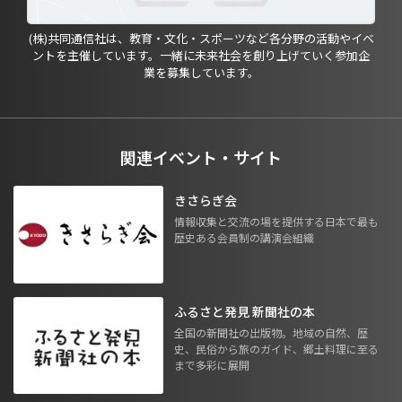
(株)共同通信社は、教育・文化・スポーツなど各分野の活動やイベ
ントを主催しています。一緒に未来社会を創り上げていく参加企
業を募集しています。
関連イベント・サイト
きさらぎ会
情報収集と交流の場を提供する日本で最も
歴史ある会員制の講演会組織
ふるさと発見 新聞社の本
全国の新聞社の出版物。地域の自然、歴
史、民俗から旅のガイド、郷土料理に至る
まで多彩に展開