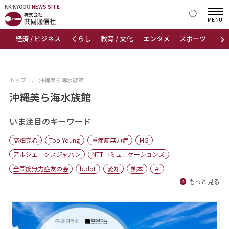
KK KYODO
KK KYODO
NEWS SITE
NEWS SITE
MENU
›
経済 / ビジネス
くらし
教育 / 文化
エンタメ
スポーツ
地
トップページ
お知らせ
トップ
›
沖縄美ら海水族館
ニュース
沖縄美ら海水族館
おすすめコンテンツ
いま注目のキーワード
高畑充希
Too Young
重症筋無力症
MG
出版物
アルジェニクスジャパン
NTTコミュニケーションズ
全国筋無力症友の会
b.dot
愛知
熊本
AI
会社概要
もっと見る