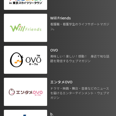
Will Friends
看護職・看護学生のライフサポートマガジ
ン。
OVO
美味しい！楽しい！感動！ 身近で旬な話
題を発信するウェブマガジン
エンタメOVO
ドラマ・映画・舞台・音楽などのニュース
を届けるエンターテインメント・ウェブマ
ガジン
b.