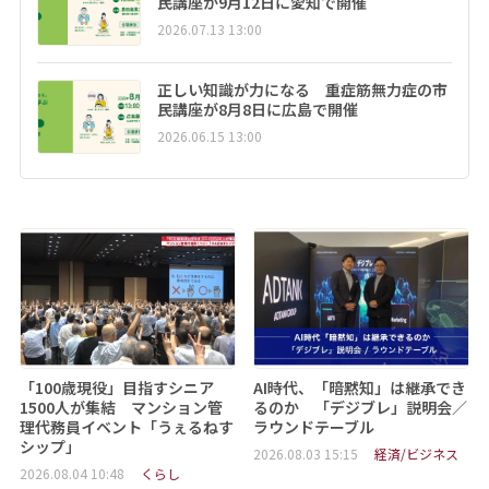
民講座が9月12日に愛知で開催
2026.07.13 13:00
正しい知識が力になる 重症筋無力症の市
民講座が8月8日に広島で開催
2026.06.15 13:00
「100歳現役」目指すシニア
AI時代、「暗黙知」は継承でき
1500人が集結 マンション管
るのか 「デジブレ」説明会／
理代務員イベント「うぇるねす
ラウンドテーブル
シップ」
2026.08.03 15:15
経済/ビジネス
2026.08.04 10:48
くらし