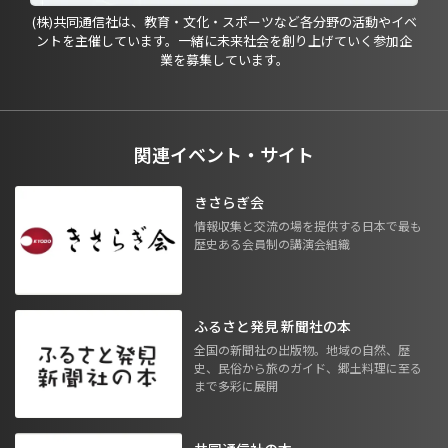
(株)共同通信社は、教育・文化・スポーツなど各分野の活動やイベ
ントを主催しています。一緒に未来社会を創り上げていく参加企
業を募集しています。
関連イベント・サイト
きさらぎ会
情報収集と交流の場を提供する日本で最も
歴史ある会員制の講演会組織
ふるさと発見 新聞社の本
全国の新聞社の出版物。地域の自然、歴
史、民俗から旅のガイド、郷土料理に至る
まで多彩に展開