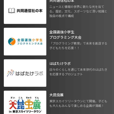
共同通信社の本
ニュースと情報の世界に新たな光を当て
る。歴史、文化、スポーツなど深い知識と
独自の視点で構成
全国選抜小学生
プログラミング大会
「プログラミング教育」で未来を創造する
子どもたちを応援！！
はばたけラボ
日々のくらしを通じて未来世代のはばたき
を応援するプロジェクト
大昆虫展
東京スカイツリータウンにて開催。子ども
も大人もみんなで楽しめる企画が満載！