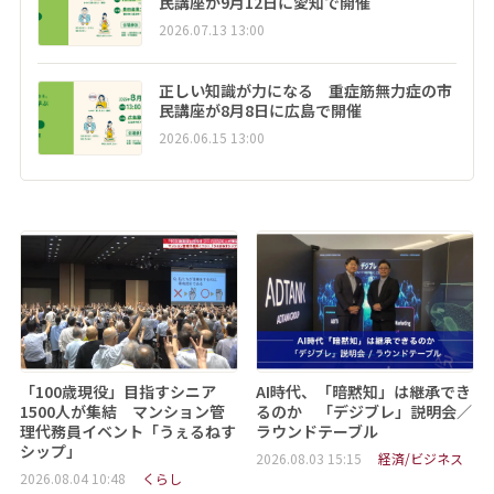
民講座が9月12日に愛知で開催
2026.07.13 13:00
正しい知識が力になる 重症筋無力症の市
民講座が8月8日に広島で開催
2026.06.15 13:00
「100歳現役」目指すシニア
AI時代、「暗黙知」は継承でき
1500人が集結 マンション管
るのか 「デジブレ」説明会／
理代務員イベント「うぇるねす
ラウンドテーブル
シップ」
2026.08.03 15:15
経済/ビジネス
2026.08.04 10:48
くらし