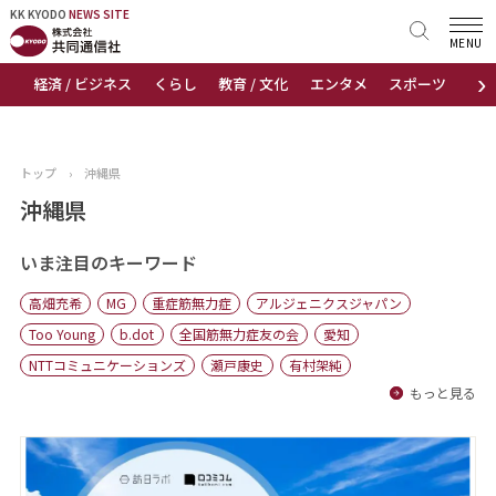
KK KYODO
KK KYODO
NEWS SITE
NEWS SITE
MENU
›
経済 / ビジネス
くらし
教育 / 文化
エンタメ
スポーツ
地
トップページ
お知らせ
トップ
›
沖縄県
ニュース
沖縄県
おすすめコンテンツ
いま注目のキーワード
高畑充希
MG
重症筋無力症
アルジェニクスジャパン
出版物
Too Young
b.dot
全国筋無力症友の会
愛知
NTTコミュニケーションズ
瀬戸康史
有村架純
会社概要
もっと見る