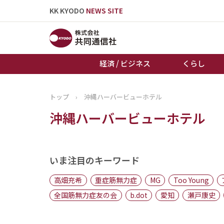
KK KYODO
NEWS SITE
経済 / ビジネス
くらし
トップ
›
沖縄ハーバービューホテル
トップページ
沖縄ハーバービューホテル
お知らせ
いま注目のキーワード
高畑充希
重症筋無力症
MG
Too Young
全国筋無力症友の会
b.dot
愛知
瀬戸康史