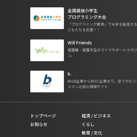
全国選抜小学生
プログラミング大会
「プログラミング教育」で未来を創造す
どもたちを応援！！
Will Friends
看護職・看護学生のライフサポートマガ
ン。
b.
BtoB企業からBtoC企業まで。全てのビジ
スマン必見の情報サイト
トップページ
経済 / ビジネス
お知らせ
くらし
教育 / 文化