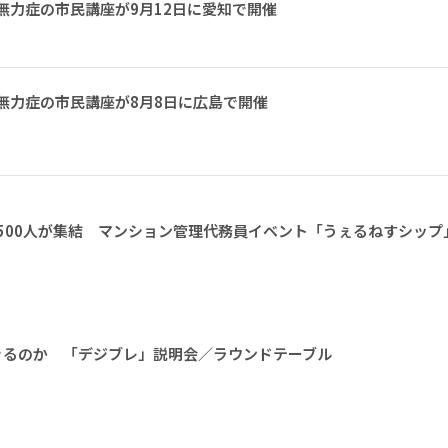
無力症の市民講座が9月12日に愛知で開催
無力症の市民講座が8月8日に広島で開催
1500人が集結 マンション管理代務員イベント「うぇるねすシップ
きるのか 「デジブレ」説明会／ラウンドテーブル