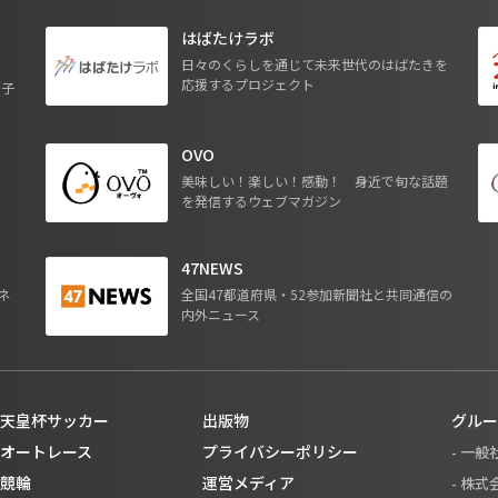
はばたけラボ
日々のくらしを通じて未来世代のはばたきを
応援するプロジェクト
る子
OVO
ジ
美味しい！楽しい！感動！ 身近で旬な話題
を発信するウェブマガジン
47NEWS
ネ
全国47都道府県・52参加新聞社と共同通信の
内外ニュース
天皇杯サッカー
出版物
グルー
オートレース
プライバシーポリシー
- 一
競輪
運営メディア
- 株