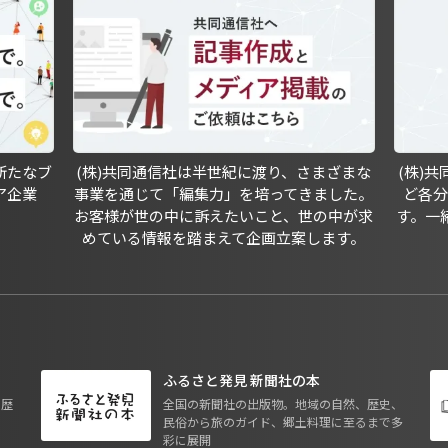
新たなブ
(株)共同通信社は半世紀に渡り、さまざまな
(株)
ア企業
事業を通じて「編集力」を培ってきました。
ど各
お客様が世の中に訴えたいこと、世の中が求
す。一
めている情報を踏まえて企画立案します。
ふるさと発見 新聞社の本
も歴
全国の新聞社の出版物。地域の自然、歴史、
民俗から旅のガイド、郷土料理に至るまで多
彩に展開