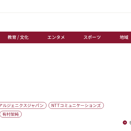
教育 / 文化
エンタメ
スポーツ
地域
経済 / ビジネス
誰もが輝いて働く社会へ
くらし
天皇杯サッカー
教育 / 文化
オートレース
エンタメ
競輪
スポーツ
ボートレース
地域
棋王戦
アルジェニクスジャパン
NTTコミュニケーションズ
キーパーソン
女流本因坊戦
有村架純