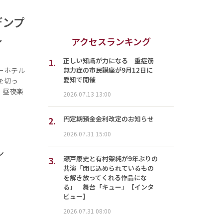
デンプ
ル
アクセスランキング
1.
正しい知識が力になる 重症筋
無力症の市民講座が9月12日に
ーホテル
愛知で開催
を切っ
、昼夜楽
2026.07.13 13:00
2.
円定期預金金利改定のお知らせ
2026.07.31 15:00
ン
3.
瀬戸康史と有村架純が9年ぶりの
共演「閉じ込められているもの
を解き放ってくれる作品にな
る」 舞台「キュー」【インタ
ビュー】
2026.07.31 08:00