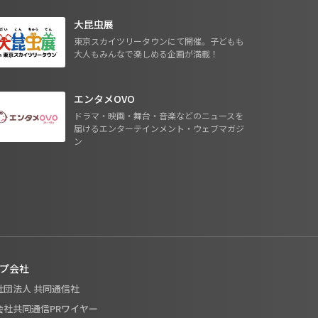
大昆虫展
東京スカイツリータウンにて開催。子どもも
大人もみんなで楽しめる企画が満載！
エンタメOVO
ドラマ・映画・舞台・音楽などのニュースを
届けるエンターテインメント・ウェブマガジ
ン
プ会社
般社団法人 共同通信社
式会社共同通信PRワイヤー