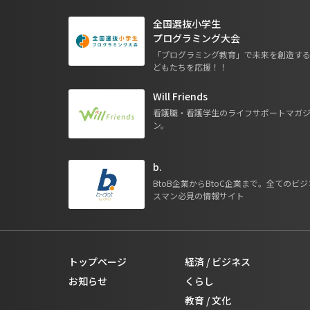
全国選抜小学生
プログラミング大会
「プログラミング教育」で未来を創造す
どもたちを応援！！
Will Friends
看護職・看護学生のライフサポートマガ
ン。
b.
BtoB企業からBtoC企業まで。全てのビジ
スマン必見の情報サイト
トップページ
経済 / ビジネス
お知らせ
くらし
教育 / 文化