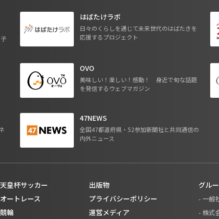
はばたけラボ
日々のくらしを通じて未来世代のはばたきを
応援するプロジェクト
る子
OVO
ジ
美味しい！楽しい！感動！ 身近で旬な話題
を発信するウェブマガジン
47NEWS
ネ
全国47都道府県・52参加新聞社と共同通信の
内外ニュース
天皇杯サッカー
出版物
グルー
オートレース
プライバシーポリシー
- 一
競輪
運営メディア
- 株