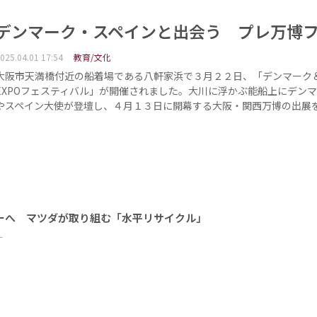
デンマーク・スペインと出会う プレ万博
025.04.01 17:54
教育/文化
大阪市天満橋付近の船着場である八軒家浜で３月２２日、「デンマーク
EXPOフェスティバル」が開催されました。大川に浮かぶ能船上にデン
やスペイン大使が登壇し、４月１３日に開幕する大阪・関西万博の出展
ーへ マツダが取り組む「水平リサイクル」
ー