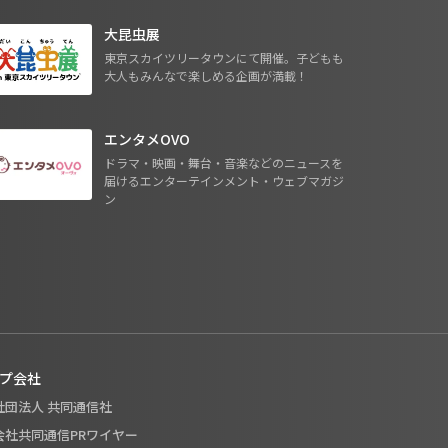
大昆虫展
東京スカイツリータウンにて開催。子どもも
大人もみんなで楽しめる企画が満載！
エンタメOVO
ドラマ・映画・舞台・音楽などのニュースを
届けるエンターテインメント・ウェブマガジ
ン
プ会社
般社団法人 共同通信社
式会社共同通信PRワイヤー