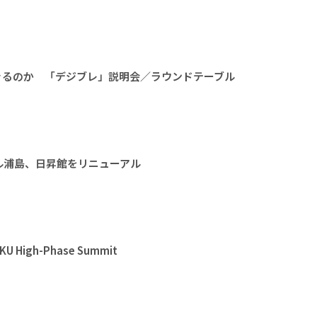
きるのか 「デジブレ」説明会／ラウンドテーブル
ル浦島、日昇館をリニューアル
High-Phase Summit