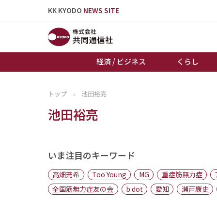
KK KYODO
NEWS SITE
経済 / ビジネス
くらし
トップ
›
池田裕亮
トップページ
池田裕亮
お知らせ
いま注目のキーワード
高畑充希
Too Young
MG
重症筋無力症
全国筋無力症友の会
b.dot
愛知
瀬戸康史