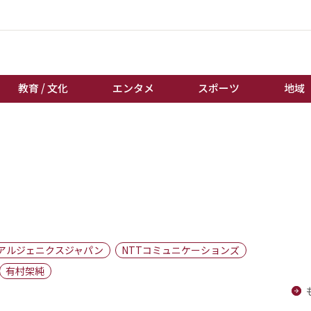
教育 / 文化
エンタメ
スポーツ
地域
経済 / ビジネス
誰もが輝いて働く社会へ
くらし
天皇杯サッカー
教育 / 文化
オートレース
エンタメ
競輪
スポーツ
ボートレース
地域
棋王戦
アルジェニクスジャパン
NTTコミュニケーションズ
キーパーソン
女流本因坊戦
有村架純