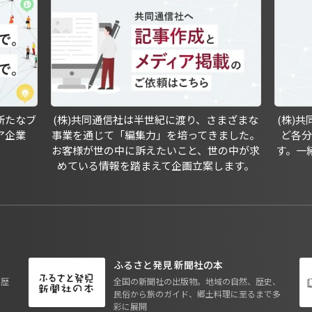
新たなブ
(株)共同通信社は半世紀に渡り、さまざまな
(株)
ア企業
事業を通じて「編集力」を培ってきました。
ど各
お客様が世の中に訴えたいこと、世の中が求
す。一
めている情報を踏まえて企画立案します。
ふるさと発見 新聞社の本
も歴
全国の新聞社の出版物。地域の自然、歴史、
民俗から旅のガイド、郷土料理に至るまで多
彩に展開