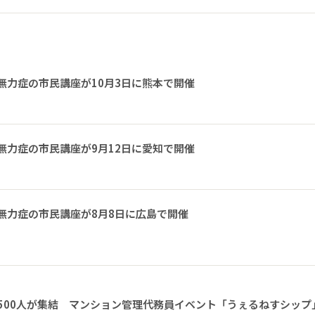
無力症の市民講座が10月3日に熊本で開催
無力症の市民講座が9月12日に愛知で開催
無力症の市民講座が8月8日に広島で開催
1500人が集結 マンション管理代務員イベント「うぇるねすシップ