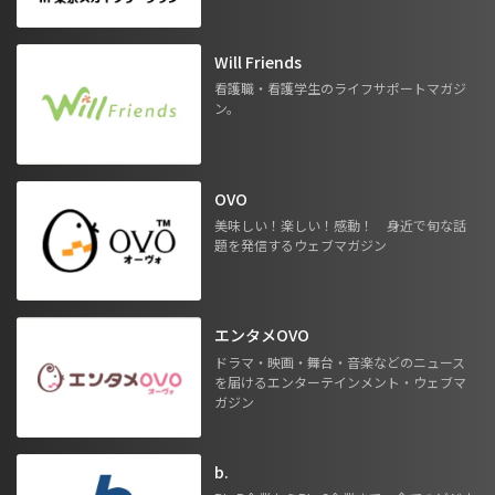
Will Friends
看護職・看護学生のライフサポートマガジ
ン。
OVO
美味しい！楽しい！感動！ 身近で旬な話
題を発信するウェブマガジン
エンタメOVO
ドラマ・映画・舞台・音楽などのニュース
を届けるエンターテインメント・ウェブマ
ガジン
b.