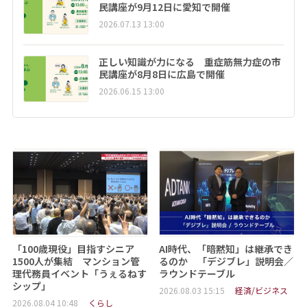
民講座が9月12日に愛知で開催
2026.07.13 13:00
正しい知識が力になる 重症筋無力症の市
民講座が8月8日に広島で開催
2026.06.15 13:00
「100歳現役」目指すシニア
AI時代、「暗黙知」は継承でき
1500人が集結 マンション管
るのか 「デジブレ」説明会／
理代務員イベント「うぇるねす
ラウンドテーブル
シップ」
2026.08.03 15:15
経済/ビジネス
2026.08.04 10:48
くらし