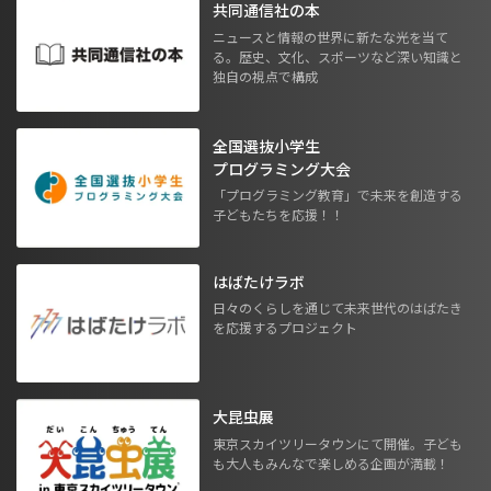
共同通信社の本
ニュースと情報の世界に新たな光を当て
る。歴史、文化、スポーツなど深い知識と
独自の視点で構成
全国選抜小学生
プログラミング大会
「プログラミング教育」で未来を創造する
子どもたちを応援！！
はばたけラボ
日々のくらしを通じて未来世代のはばたき
を応援するプロジェクト
大昆虫展
東京スカイツリータウンにて開催。子ども
も大人もみんなで楽しめる企画が満載！