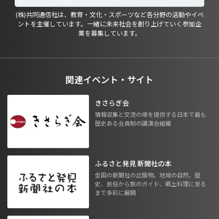
(株)共同通信社は、教育・文化・スポーツなど各分野の活動やイベ
ントを主催しています。一緒に未来社会を創り上げていく参加企
業を募集しています。
関連イベント・サイト
きさらぎ会
情報収集と交流の場を提供する日本で最も
歴史ある会員制の講演会組織
ふるさと発見 新聞社の本
全国の新聞社の出版物。地域の自然、歴
史、民俗から旅のガイド、郷土料理に至る
まで多彩に展開