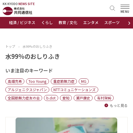
KK KYODO
KK KYODO
NEWS SITE
NEWS SITE
MENU
›
経済 / ビジネス
くらし
教育 / 文化
エンタメ
スポーツ
地
トップページ
お知らせ
トップ
›
水99%のおしりふき
ニュース
水99%のおしりふき
おすすめコンテンツ
いま注目のキーワード
高畑充希
Too Young
重症筋無力症
MG
出版物
アルジェニクスジャパン
NTTコミュニケーションズ
全国筋無力症友の会
b.dot
愛知
瀬戸康史
有村架純
会社概要
もっと見る