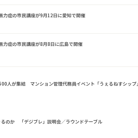
無力症の市民講座が9月12日に愛知で開催
無力症の市民講座が8月8日に広島で開催
1500人が集結 マンション管理代務員イベント「うぇるねすシップ
きるのか 「デジブレ」説明会／ラウンドテーブル