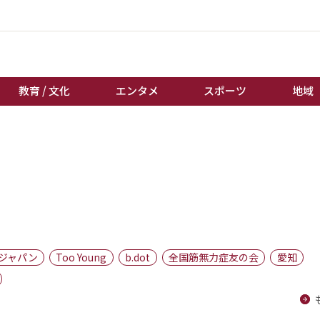
教育 / 文化
エンタメ
スポーツ
地域
経済 / ビジネス
誰もが輝いて働く社会へ
くらし
天皇杯サッカー
教育 / 文化
オートレース
エンタメ
競輪
スポーツ
ボートレース
地域
棋王戦
ジャパン
Too Young
b.dot
全国筋無力症友の会
愛知
キーパーソン
女流本因坊戦