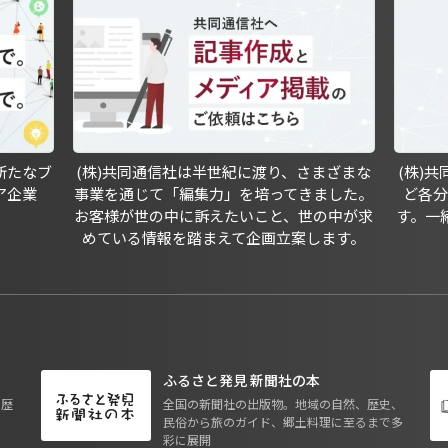
新たなブ
(株)共同通信社は半世紀に渡り、さまざまな
(株)
ア企業
事業を通じて「編集力」を培ってきました。
ど各
お客様が世の中に訴えたいこと、世の中が求
す。一
めている情報を踏まえて企画立案します。
ふるさと発見 新聞社の本
も歴
全国の新聞社の出版物。地域の自然、歴史、
民俗から旅のガイド、郷土料理に至るまで多
彩に展開