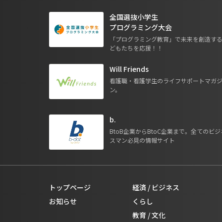
全国選抜小学生
プログラミング大会
「プログラミング教育」で未来を創造す
どもたちを応援！！
Will Friends
看護職・看護学生のライフサポートマガ
ン。
b.
BtoB企業からBtoC企業まで。全てのビジ
スマン必見の情報サイト
トップページ
経済 / ビジネス
お知らせ
くらし
教育 / 文化