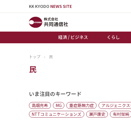
KK KYODO
NEWS SITE
経済 / ビジネス
くらし
トップ
›
民
トップページ
民
お知らせ
いま注目のキーワード
高畑充希
MG
重症筋無力症
アルジェニクス
NTTコミュニケーションズ
瀬戸康史
有村架純