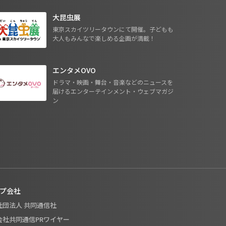
大昆虫展
東京スカイツリータウンにて開催。子どもも
大人もみんなで楽しめる企画が満載！
エンタメOVO
ドラマ・映画・舞台・音楽などのニュースを
届けるエンターテインメント・ウェブマガジ
ン
プ会社
般社団法人 共同通信社
式会社共同通信PRワイヤー