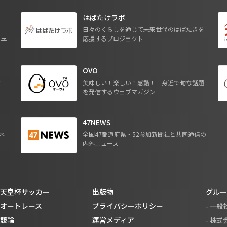
はばたけラボ
日々のくらしを通じて未来世代のはばたきを
応援するプロジェクト
る子
OVO
ジ
美味しい！楽しい！感動！ 身近で旬な話題
を発信するウェブマガジン
47NEWS
ネ
全国47都道府県・52参加新聞社と共同通信の
内外ニュース
天皇杯サッカー
出版物
グルー
オートレース
プライバシーポリシー
- 一
競輪
運営メディア
- 株