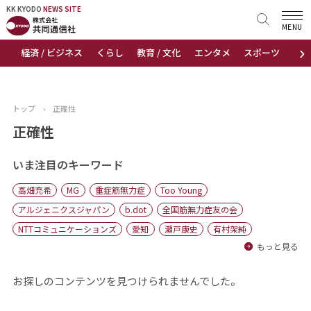
KK KYODO
KK KYODO
NEWS SITE
NEWS SITE
MENU
›
経済 / ビジネス
くらし
教育 / 文化
エンタメ
スポーツ
地
トップページ
お知らせ
トップ
›
正確性
ニュース
正確性
おすすめコンテンツ
いま注目のキーワード
高畑充希
MG
重症筋無力症
Too Young
出版物
アルジェニクスジャパン
b.dot
全国筋無力症友の会
NTTコミュニケーションズ
愛知
瀬戸康史
有村架純
会社概要
もっと見る
お探しのコンテンツを見つけられませんでした。