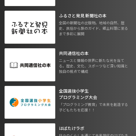
ふるさと発見 新聞社の本
全国の新聞社の出版物。地域の自然、歴
史、民俗から旅のガイド、郷土料理に至る
まで多彩に展開
共同通信社の本
ニュースと情報の世界に新たな光を当て
る。歴史、文化、スポーツなど深い知識と
独自の視点で構成
全国選抜小学生
プログラミング大会
「プログラミング教育」で未来を創造する
子どもたちを応援！！
はばたけラボ
日々のくらしを通じて未来世代のはばたき