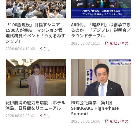
「100歳現役」目指すシニア
AI時代、「暗黙知」は継承でき
1500人が集結 マンション管
るのか 「デジブレ」説明会／
理代務員イベント「うぇるねす
ラウンドテーブル
シップ」
2026.08.03 15:15
経済/ビジネス
2026.08.04 10:48
くらし
紀伊勝浦の魅力を堪能 ホテル
株式会社識学 第1回
浦島、日昇館をリニューアル
SHIKIGAKU High-Phase
Summit
2026.08.03 09:41
くらし
2026.07.31 16:56
経済/ビジネス