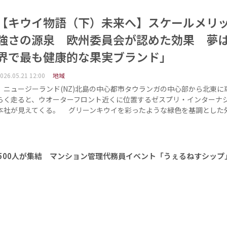
【キウイ物語（下）未来へ】スケールメリ
強さの源泉 欧州委員会が認めた効果 夢
界で最も健康的な果実ブランド」
026.05.21 12:00
地域
ニュージーランド(NZ)北島の中心都市タウランガの中心部から北東に
らく走ると、ウオーターフロント近くに位置するゼスプリ・インターナ
本社が見えてくる。 グリーンキウイを彩ったような緑色を基調とした
1500人が集結 マンション管理代務員イベント「うぇるねすシップ