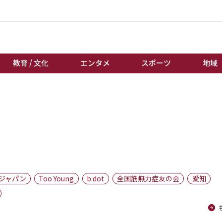
教育 / 文化
エンタメ
スポーツ
地域
経済 / ビジネス
誰もが輝いて働く社会へ
くらし
天皇杯サッカー
教育 / 文化
オートレース
エンタメ
競輪
スポーツ
ボートレース
地域
棋王戦
ジャパン
Too Young
b.dot
全国筋無力症友の会
愛知
キーパーソン
女流本因坊戦