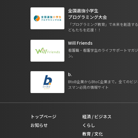
全国選抜小学生
プログラミング大会
「プログラミング教育」で未来を創造す
どもたちを応援！！
Will Friends
看護職・看護学生のライフサポートマガ
ン。
b.
BtoB企業からBtoC企業まで。全てのビジ
スマン必見の情報サイト
トップページ
経済 / ビジネス
お知らせ
くらし
教育 / 文化