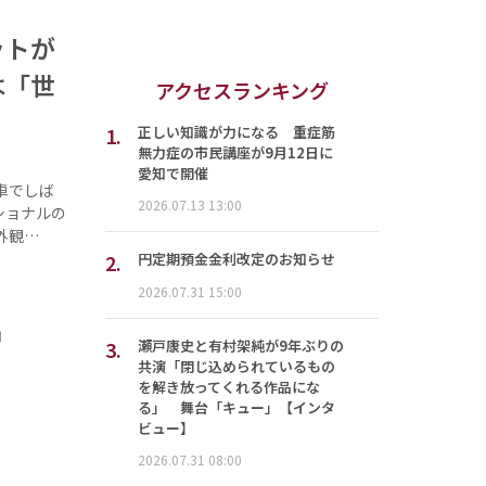
ットが
は「世
アクセスランキング
1.
正しい知識が力になる 重症筋
無力症の市民講座が9月12日に
愛知で開催
車でしば
2026.07.13 13:00
ショナルの
外観…
2.
円定期預金金利改定のお知らせ
2026.07.31 15:00
」
3.
瀬戸康史と有村架純が9年ぶりの
共演「閉じ込められているもの
を解き放ってくれる作品にな
る」 舞台「キュー」【インタ
ビュー】
2026.07.31 08:00