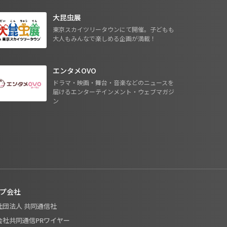
大昆虫展
東京スカイツリータウンにて開催。子どもも
大人もみんなで楽しめる企画が満載！
エンタメOVO
ドラマ・映画・舞台・音楽などのニュースを
届けるエンターテインメント・ウェブマガジ
ン
プ会社
般社団法人 共同通信社
式会社共同通信PRワイヤー