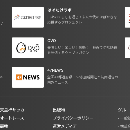
はばたけラボ
日々のくらしを通じて未来世代のはばたきを
応援するプロジェクト
る子
OVO
ジ
美味しい！楽しい！感動！ 身近で旬な話題
を発信するウェブマガジン
47NEWS
ネ
全国47都道府県・52参加新聞社と共同通信の
内外ニュース
天皇杯サッカー
出版物
グルー
オートレース
プライバシーポリシー
- 一
競輪
運営メディア
- 株