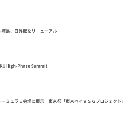
ル浦島、日昇館をリニューアル
High-Phase Summit
ォーミュラＥ会場に展示 東京都「東京ベイｅＳＧプロジェクト」