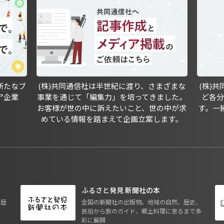
新たなブ
(株)共同通信社は半世紀に渡り、さまざまな
(株)
ア企業
事業を通じて「編集力」を培ってきました。
ど各
お客様が世の中に訴えたいこと、世の中が求
す。一
めている情報を踏まえて企画立案します。
ふるさと発見 新聞社の本
も歴
全国の新聞社の出版物。地域の自然、歴史、
民俗から旅のガイド、郷土料理に至るまで多
彩に展開