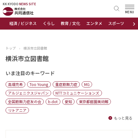
KK KYODO
KK KYODO
NEWS SITE
NEWS SITE
MENU
›
経済 / ビジネス
くらし
教育 / 文化
エンタメ
スポーツ
地
トップページ
お知らせ
トップ
›
横浜市立図書館
ニュース
横浜市立図書館
おすすめコンテンツ
いま注目のキーワード
高畑充希
Too Young
重症筋無力症
MG
出版物
アルジェニクスジャパン
NTTコミュニケーションズ
全国筋無力症友の会
b.dot
愛知
東京都庭園美術館
会社概要
リトアニア
もっと見る