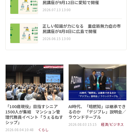
民講座が9月12日に愛知で開催
2026.07.13 13:00
正しい知識が力になる 重症筋無力症の市
民講座が8月8日に広島で開催
2026.06.15 13:00
「100歳現役」目指すシニア
AI時代、「暗黙知」は継承でき
1500人が集結 マンション管
るのか 「デジブレ」説明会／
理代務員イベント「うぇるねす
ラウンドテーブル
シップ」
2026.08.03 15:15
経済/ビジネス
2026.08.04 10:48
くらし