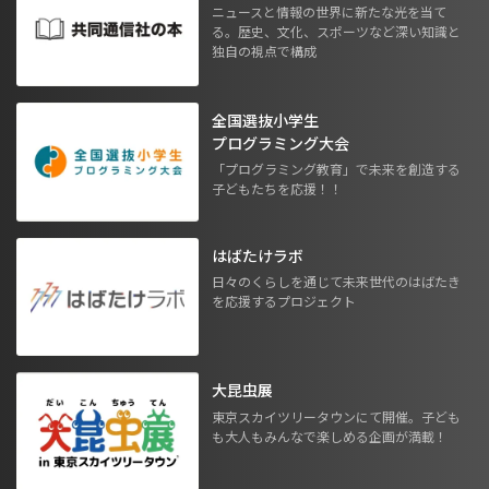
ニュースと情報の世界に新たな光を当て
る。歴史、文化、スポーツなど深い知識と
独自の視点で構成
全国選抜小学生
プログラミング大会
「プログラミング教育」で未来を創造する
子どもたちを応援！！
はばたけラボ
日々のくらしを通じて未来世代のはばたき
を応援するプロジェクト
大昆虫展
東京スカイツリータウンにて開催。子ども
も大人もみんなで楽しめる企画が満載！