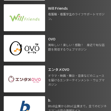
Will Friends
看護職・看護学生のライフサポートマガジ
ン。
OVO
美味しい！楽しい！感動！ 身近で旬な話
題を発信するウェブマガジン
エンタメOVO
ドラマ・映画・舞台・音楽などのニュース
を届けるエンターテインメント・ウェブマ
ガジン
b.
BtoB企業からBtoC企業まで。全てのビジネ
スマン必見の情報サイト