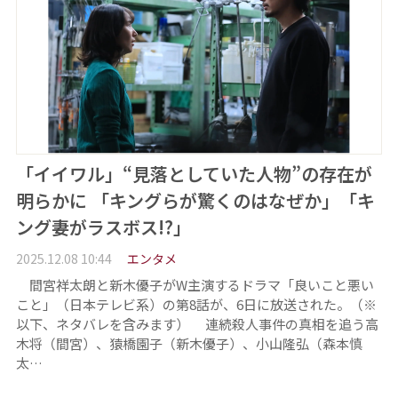
「イイワル」“見落としていた人物”の存在が
明らかに 「キングらが驚くのはなぜか」「キ
ング妻がラスボス!?」
2025.12.08 10:44
エンタメ
間宮祥太朗と新木優子がW主演するドラマ「良いこと悪い
こと」（日本テレビ系）の第8話が、6日に放送された。（※
以下、ネタバレを含みます） 連続殺人事件の真相を追う高
木将（間宮）、猿橋園子（新木優子）、小山隆弘（森本慎
太…