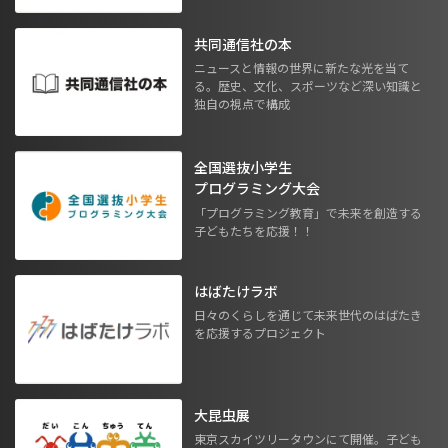
共同通信社の本
ニュースと情報の世界に新たな光を当て
る。歴史、文化、スポーツなど深い知識と
独自の視点で構成
全国選抜小学生
プログラミング大会
「プログラミング教育」で未来を創造する
子どもたちを応援！！
はばたけラボ
日々のくらしを通じて未来世代のはばたき
を応援するプロジェクト
大昆虫展
東京スカイツリータウンにて開催。子ども