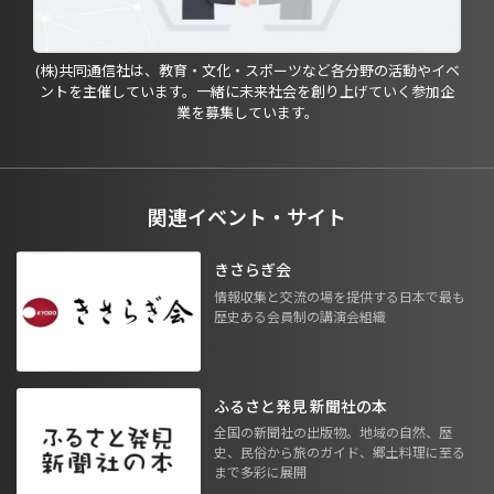
(株)共同通信社は、教育・文化・スポーツなど各分野の活動やイベ
ントを主催しています。一緒に未来社会を創り上げていく参加企
業を募集しています。
関連イベント・サイト
きさらぎ会
情報収集と交流の場を提供する日本で最も
歴史ある会員制の講演会組織
ふるさと発見 新聞社の本
全国の新聞社の出版物。地域の自然、歴
史、民俗から旅のガイド、郷土料理に至る
まで多彩に展開