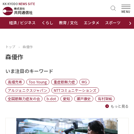
KK KYODO
KK KYODO
NEWS SITE
NEWS SITE
MENU
›
経済 / ビジネス
くらし
教育 / 文化
エンタメ
スポーツ
地
トップページ
お知らせ
トップ
›
森優作
ニュース
森優作
おすすめコンテンツ
いま注目のキーワード
高畑充希
Too Young
重症筋無力症
MG
出版物
アルジェニクスジャパン
NTTコミュニケーションズ
全国筋無力症友の会
b.dot
愛知
瀬戸康史
有村架純
会社概要
もっと見る