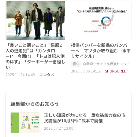
「良いこと悪いこと」“黒服2
損傷バンパーを新品のバンパ
人の逃走犯”は「カンタロ
ーへ マツダが取り組む「水平
ー!? 今國!?」 「トヨは犯人側
リサイクル」
のはず」「ターボーが一番怪し
提供
自動車リサイクル促進センター
い」
2026.08.06 14:12
SPONSORED
2025.11.24 14:49
エンタメ
編集部からのお知らせ
正しい知識が力になる 重症筋無力症の市
民講座が10月3日に熊本で開催
2026.07.27 13:00