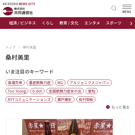
KK KYODO
KK KYODO
NEWS SITE
NEWS SITE
MENU
›
経済 / ビジネス
くらし
教育 / 文化
エンタメ
スポーツ
地
トップページ
お知らせ
トップ
›
桑村美里
ニュース
桑村美里
おすすめコンテンツ
いま注目のキーワード
高畑充希
重症筋無力症
MG
アルジェニクスジャパン
出版物
Too Young
b.dot
全国筋無力症友の会
愛知
NTTコミュニケーションズ
瀬戸康史
有村架純
会社概要
もっと見る