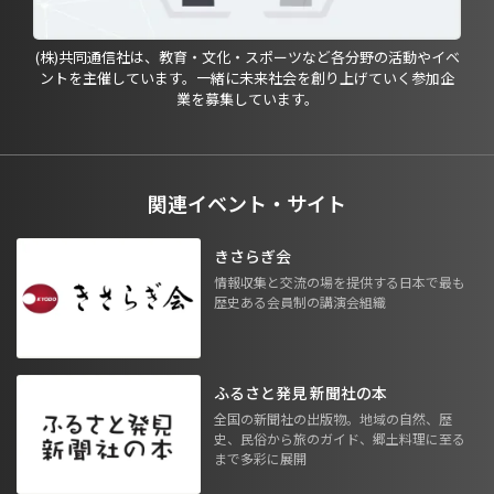
(株)共同通信社は、教育・文化・スポーツなど各分野の活動やイベ
ントを主催しています。一緒に未来社会を創り上げていく参加企
業を募集しています。
関連イベント・サイト
きさらぎ会
情報収集と交流の場を提供する日本で最も
歴史ある会員制の講演会組織
ふるさと発見 新聞社の本
全国の新聞社の出版物。地域の自然、歴
史、民俗から旅のガイド、郷土料理に至る
まで多彩に展開