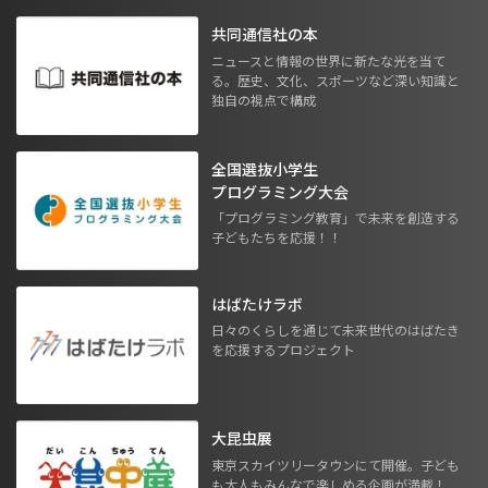
共同通信社の本
ニュースと情報の世界に新たな光を当て
る。歴史、文化、スポーツなど深い知識と
独自の視点で構成
全国選抜小学生
プログラミング大会
「プログラミング教育」で未来を創造する
子どもたちを応援！！
はばたけラボ
日々のくらしを通じて未来世代のはばたき
を応援するプロジェクト
大昆虫展
東京スカイツリータウンにて開催。子ども
も大人もみんなで楽しめる企画が満載！