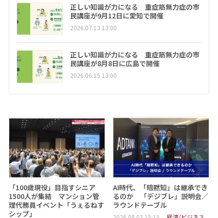
正しい知識が力になる 重症筋無力症の市
民講座が9月12日に愛知で開催
2026.07.13 13:00
正しい知識が力になる 重症筋無力症の市
民講座が8月8日に広島で開催
2026.06.15 13:00
「100歳現役」目指すシニア
AI時代、「暗黙知」は継承でき
1500人が集結 マンション管
るのか 「デジブレ」説明会／
理代務員イベント「うぇるねす
ラウンドテーブル
シップ」
2026.08.03 15:15
経済/ビジネス