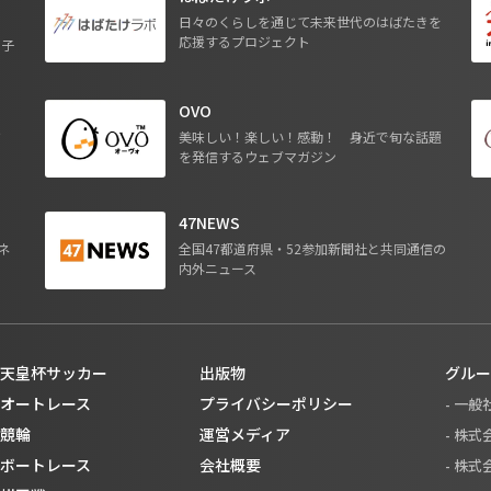
日々のくらしを通じて未来世代のはばたきを
応援するプロジェクト
る子
OVO
ジ
美味しい！楽しい！感動！ 身近で旬な話題
を発信するウェブマガジン
47NEWS
ネ
全国47都道府県・52参加新聞社と共同通信の
内外ニュース
天皇杯サッカー
出版物
グルー
オートレース
プライバシーポリシー
- 一
競輪
運営メディア
- 株
ボートレース
会社概要
- 株