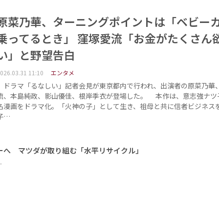
原菜乃華、ターニングポイントは「ベビー
乗ってるとき」 窪塚愛流「お金がたくさん
い」と野望告白
026.03.31 11:10
エンタメ
ドラマ「るなしい」記者会見が東京都内で行われ、出演者の原菜乃華
流、本島純政、影山優佳、根岸季衣が登場した。 本作は、意志強ナツ
名漫画をドラマ化。「火神の子」として生き、祖母と共に信者ビジネス
子…
ーへ マツダが取り組む「水平リサイクル」
ー