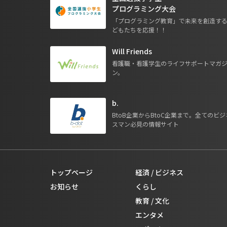
プログラミング大会
「プログラミング教育」で未来を創造す
どもたちを応援！！
Will Friends
看護職・看護学生のライフサポートマガ
ン。
b.
BtoB企業からBtoC企業まで。全てのビジ
スマン必見の情報サイト
トップページ
経済 / ビジネス
お知らせ
くらし
教育 / 文化
エンタメ