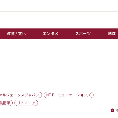
教育 / 文化
エンタメ
スポーツ
地域
経済 / ビジネス
誰もが輝いて働く社会へ
くらし
天皇杯サッカー
教育 / 文化
オートレース
エンタメ
競輪
スポーツ
ボートレース
地域
棋王戦
アルジェニクスジャパン
NTTコミュニケーションズ
キーパーソン
女流本因坊戦
美術館
リトアニア