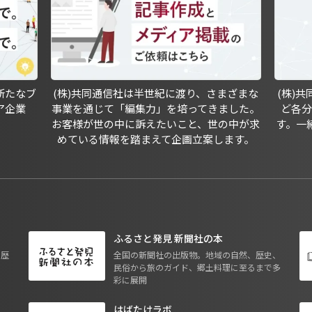
新たなブ
(株)共同通信社は半世紀に渡り、さまざまな
(株)
ア企業
事業を通じて「編集力」を培ってきました。
ど各
お客様が世の中に訴えたいこと、世の中が求
す。一
めている情報を踏まえて企画立案します。
ふるさと発見 新聞社の本
も歴
全国の新聞社の出版物。地域の自然、歴史、
民俗から旅のガイド、郷土料理に至るまで多
彩に展開
はばたけラボ