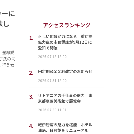
カーに
欲し
アクセスランキング
1.
正しい知識が力になる 重症筋
無力症の市民講座が9月12日に
愛知で開催
、窪塚愛
2026.07.13 13:00
子氏の同
を行う女
2.
円定期預金金利改定のお知らせ
2026.07.31 15:00
3.
リトアニアの手仕事の魅力 東
京都庭園美術館で展覧会
2026.07.30 11:01
4.
紀伊勝浦の魅力を堪能 ホテル
浦島、日昇館をリニューアル