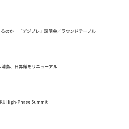
きるのか 「デジブレ」説明会／ラウンドテーブル
ル浦島、日昇館をリニューアル
High-Phase Summit