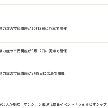
無力症の市民講座が10月3日に熊本で開催
無力症の市民講座が9月12日に愛知で開催
無力症の市民講座が8月8日に広島で開催
1500人が集結 マンション管理代務員イベント「うぇるねすシップ