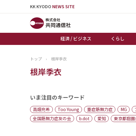
KK KYODO
NEWS SITE
経済 / ビジネス
くらし
トップ
›
根岸季衣
トップページ
根岸季衣
お知らせ
いま注目のキーワード
高畑充希
Too Young
重症筋無力症
MG
全国筋無力症友の会
b.dot
愛知
東京都庭園