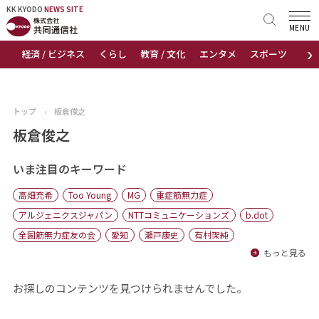
KK KYODO
KK KYODO
NEWS SITE
NEWS SITE
MENU
›
経済 / ビジネス
くらし
教育 / 文化
エンタメ
スポーツ
地
トップページ
お知らせ
トップ
›
板倉俊之
ニュース
板倉俊之
おすすめコンテンツ
いま注目のキーワード
高畑充希
Too Young
MG
重症筋無力症
出版物
アルジェニクスジャパン
NTTコミュニケーションズ
b.dot
全国筋無力症友の会
愛知
瀬戸康史
有村架純
会社概要
もっと見る
お探しのコンテンツを見つけられませんでした。