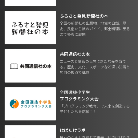
ふるさと発見 新聞社の本
全国の新聞社の出版物。地域の自然、歴
史、民俗から旅のガイド、郷土料理に至る
まで多彩に展開
共同通信社の本
ニュースと情報の世界に新たな光を当て
る。歴史、文化、スポーツなど深い知識と
独自の視点で構成
全国選抜小学生
プログラミング大会
「プログラミング教育」で未来を創造する
子どもたちを応援！！
はばたけラボ
日々のくらしを通じて未来世代のはばたき