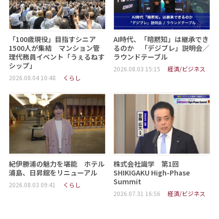
「100歳現役」目指すシニア
AI時代、「暗黙知」は継承でき
1500人が集結 マンション管
るのか 「デジブレ」説明会／
理代務員イベント「うぇるねす
ラウンドテーブル
シップ」
2026.08.03 15:15
経済/ビジネス
2026.08.04 10:48
くらし
紀伊勝浦の魅力を堪能 ホテル
株式会社識学 第1回
浦島、日昇館をリニューアル
SHIKIGAKU High-Phase
Summit
2026.08.03 09:41
くらし
2026.07.31 16:56
経済/ビジネス