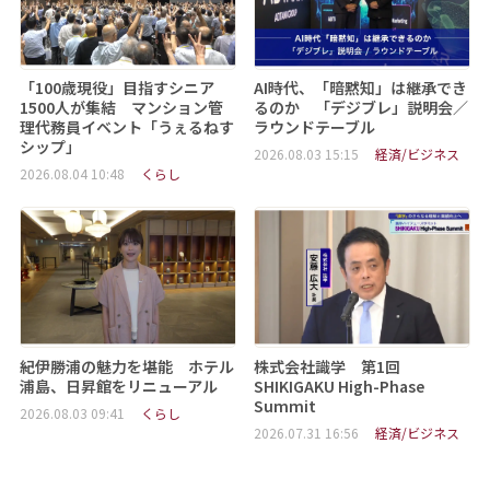
「100歳現役」目指すシニア
AI時代、「暗黙知」は継承でき
1500人が集結 マンション管
るのか 「デジブレ」説明会／
理代務員イベント「うぇるねす
ラウンドテーブル
シップ」
2026.08.03 15:15
経済/ビジネス
2026.08.04 10:48
くらし
紀伊勝浦の魅力を堪能 ホテル
株式会社識学 第1回
浦島、日昇館をリニューアル
SHIKIGAKU High-Phase
Summit
2026.08.03 09:41
くらし
2026.07.31 16:56
経済/ビジネス