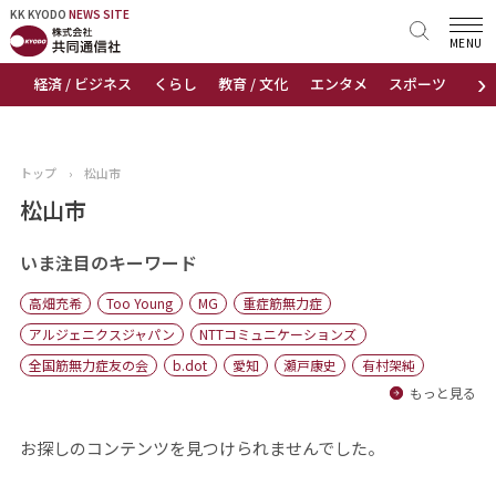
KK KYODO
KK KYODO
NEWS SITE
NEWS SITE
MENU
›
経済 / ビジネス
くらし
教育 / 文化
エンタメ
スポーツ
地
トップページ
お知らせ
トップ
›
松山市
ニュース
松山市
おすすめコンテンツ
いま注目のキーワード
高畑充希
Too Young
MG
重症筋無力症
出版物
アルジェニクスジャパン
NTTコミュニケーションズ
全国筋無力症友の会
b.dot
愛知
瀬戸康史
有村架純
会社概要
もっと見る
お探しのコンテンツを見つけられませんでした。