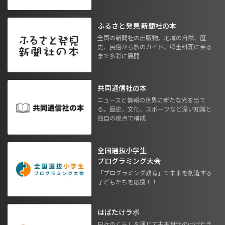
ふるさと発見 新聞社の本
全国の新聞社の出版物。地域の自然、歴
史、民俗から旅のガイド、郷土料理に至る
まで多彩に展開
共同通信社の本
ニュースと情報の世界に新たな光を当て
る。歴史、文化、スポーツなど深い知識と
独自の視点で構成
全国選抜小学生
プログラミング大会
「プログラミング教育」で未来を創造する
子どもたちを応援！！
はばたけラボ
日々のくらしを通じて未来世代のはばたき