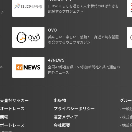
日々のくらしを通じて未来世代のはばたきを
応援するプロジェクト
る子
OVO
ジ
美味しい！楽しい！感動！ 身近で旬な話題
を発信するウェブマガジン
47NEWS
ネ
全国47都道府県・52参加新聞社と共同通信の
内外ニュース
天皇杯サッカー
出版物
グルー
オートレース
プライバシーポリシー
- 一
競輪
運営メディア
- 株
ボートレース
会社概要
- 株