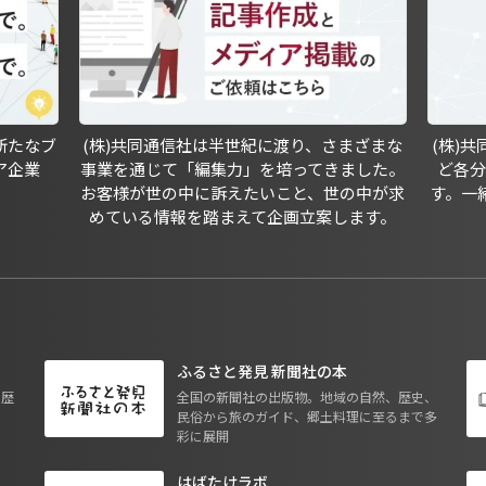
新たなブ
(株)共同通信社は半世紀に渡り、さまざまな
(株)
ア企業
事業を通じて「編集力」を培ってきました。
ど各
お客様が世の中に訴えたいこと、世の中が求
す。一
めている情報を踏まえて企画立案します。
ふるさと発見 新聞社の本
も歴
全国の新聞社の出版物。地域の自然、歴史、
民俗から旅のガイド、郷土料理に至るまで多
彩に展開
はばたけラボ