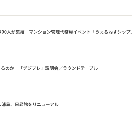
1500人が集結 マンション管理代務員イベント「うぇるねすシップ
きるのか 「デジブレ」説明会／ラウンドテーブル
ル浦島、日昇館をリニューアル