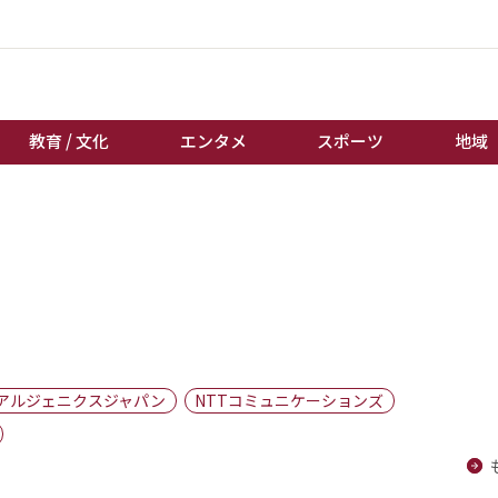
教育 / 文化
エンタメ
スポーツ
地域
経済 / ビジネス
誰もが輝いて働く社会へ
くらし
天皇杯サッカー
教育 / 文化
オートレース
エンタメ
競輪
スポーツ
ボートレース
地域
棋王戦
アルジェニクスジャパン
NTTコミュニケーションズ
キーパーソン
女流本因坊戦