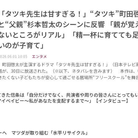
「タツキ先生は甘すぎる！」“タツキ”町田
と“父親”杉本哲太のシーンに反響 「親が覚
ないところがリアル」「精一杯に育てても
いのが子育て」
026.06.01 10:05
エンタメ
町田啓太が主演するドラマ「タツキ先生は甘すぎる！」（日本テレビ系
話が、30日に放送された。（※以下、ネタバレを含みます） 本作は、
きたくない子どもたちが安心して過ごせる居場所“フリースクール”を舞
てきた信条は「自分だけでなく、共演者や周りの皆さんにとっても
マイベイビー～私があなたを支配するまで～」【インタビュー】
ーへ マツダが取り組む「水平リサイクル」