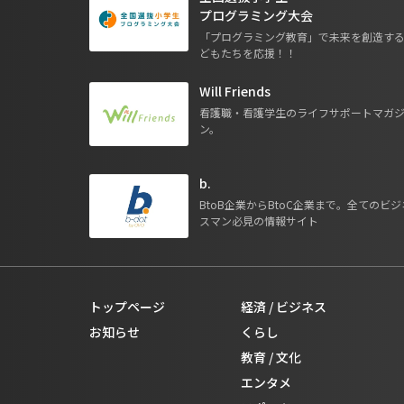
プログラミング大会
「プログラミング教育」で未来を創造す
どもたちを応援！！
Will Friends
看護職・看護学生のライフサポートマガ
ン。
b.
BtoB企業からBtoC企業まで。全てのビジ
スマン必見の情報サイト
トップページ
経済 / ビジネス
お知らせ
くらし
教育 / 文化
エンタメ