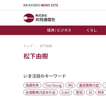
KK KYODO
NEWS SITE
経済 / ビジネス
くらし
トップ
›
松下由樹
トップページ
松下由樹
お知らせ
いま注目のキーワード
高畑充希
Too Young
MG
重症筋無力症
全国筋無力症友の会
b.dot
愛知
AI
熊本