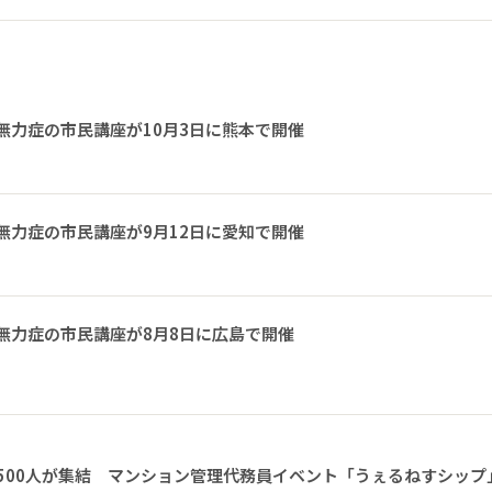
無力症の市民講座が10月3日に熊本で開催
無力症の市民講座が9月12日に愛知で開催
無力症の市民講座が8月8日に広島で開催
1500人が集結 マンション管理代務員イベント「うぇるねすシップ