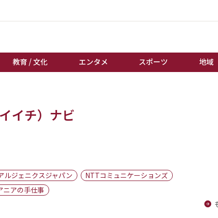
教育 / 文化
エンタメ
スポーツ
地域
経済 / ビジネス
誰もが輝いて働く社会へ
エイイチ）ナビ
くらし
天皇杯サッカー
教育 / 文化
オートレース
エンタメ
競輪
スポーツ
ボートレース
地域
棋王戦
アルジェニクスジャパン
NTTコミュニケーションズ
キーパーソン
女流本因坊戦
アニアの手仕事