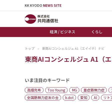
KK KYODO
NEWS SITE
経済 / ビジネス
くらし
トップ
›
東商AIコンシェルジュ A1（エイイチ）ナビ
トップページ
東商AIコンシェルジュ A1（
お知らせ
いま注目のキーワード
高畑充希
Too Young
MG
重症筋無力症
全国筋無力症友の会
b.dot
愛知
AI
リト