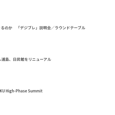
きるのか 「デジブレ」説明会／ラウンドテーブル
ル浦島、日昇館をリニューアル
High-Phase Summit