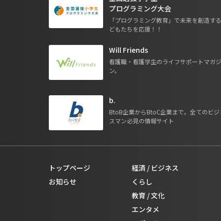
プログラミング大会
「プログラミング教育」で未来を創造す
どもたちを応援！！
Will Friends
看護職・看護学生のライフサポートマガ
ン。
b.
BtoB企業からBtoC企業まで。全てのビジ
スマン必見の情報サイト
トップページ
経済 / ビジネス
お知らせ
くらし
教育 / 文化
エンタメ