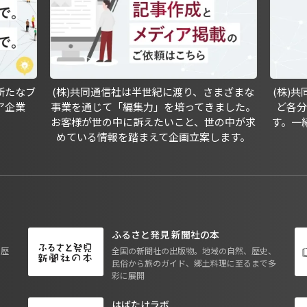
新たなブ
(株)共同通信社は半世紀に渡り、さまざまな
(株)
ア企業
事業を通じて「編集力」を培ってきました。
ど各
お客様が世の中に訴えたいこと、世の中が求
す。一
めている情報を踏まえて企画立案します。
ふるさと発見 新聞社の本
も歴
全国の新聞社の出版物。地域の自然、歴史、
民俗から旅のガイド、郷土料理に至るまで多
彩に展開
はばたけラボ