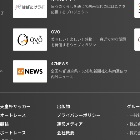
日々のくらしを通じて未来世代のはばたきを
応援するプロジェクト
る子
OVO
ジ
美味しい！楽しい！感動！ 身近で旬な話題
を発信するウェブマガジン
47NEWS
ネ
全国47都道府県・52参加新聞社と共同通信の
内外ニュース
天皇杯サッカー
出版物
グルー
オートレース
プライバシーポリシー
- 一
競輪
運営メディア
- 株
ボートレース
会社概要
- 株