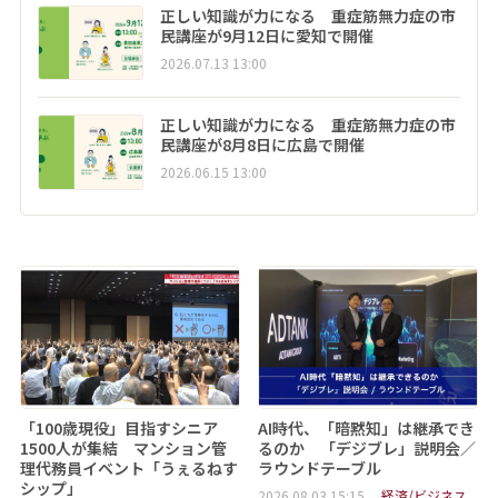
正しい知識が力になる 重症筋無力症の市
民講座が9月12日に愛知で開催
2026.07.13 13:00
正しい知識が力になる 重症筋無力症の市
民講座が8月8日に広島で開催
2026.06.15 13:00
「100歳現役」目指すシニア
AI時代、「暗黙知」は継承でき
1500人が集結 マンション管
るのか 「デジブレ」説明会／
理代務員イベント「うぇるねす
ラウンドテーブル
シップ」
2026.08.03 15:15
経済/ビジネス