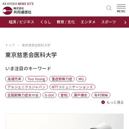
KK KYODO
KK KYODO
NEWS SITE
NEWS SITE
MENU
›
経済 / ビジネス
くらし
教育 / 文化
エンタメ
スポーツ
地
トップページ
お知らせ
トップ
›
東京慈恵会医科大学
ニュース
東京慈恵会医科大学
おすすめコンテンツ
いま注目のキーワード
高畑充希
Too Young
重症筋無力症
MG
出版物
アルジェニクスジャパン
NTTコミュニケーションズ
全国筋無力症友の会
b.dot
愛知
瀬戸康史
有村架純
会社概要
もっと見る