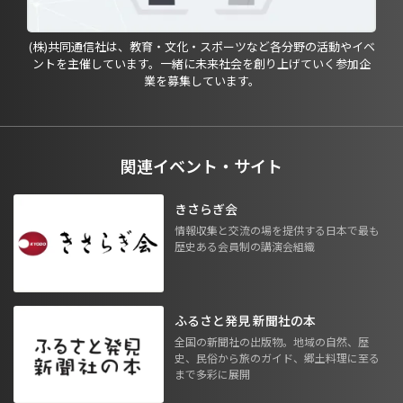
(株)共同通信社は、教育・文化・スポーツなど各分野の活動やイベ
ントを主催しています。一緒に未来社会を創り上げていく参加企
業を募集しています。
関連イベント・サイト
きさらぎ会
情報収集と交流の場を提供する日本で最も
歴史ある会員制の講演会組織
ふるさと発見 新聞社の本
全国の新聞社の出版物。地域の自然、歴
史、民俗から旅のガイド、郷土料理に至る
まで多彩に展開