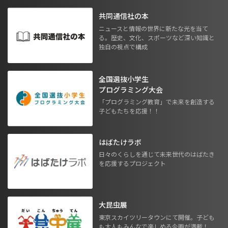
共同通信社の本
ニュースと情報の世界に新たな光を当て
る。歴史、文化、スポーツなど深い知識と
独自の視点で構成
全国選抜小学生
プログラミング大会
「プログラミング教育」で未来を創造する
子どもたちを応援！！
はばたけラボ
日々のくらしを通じて未来世代のはばたき
を応援するプロジェクト
大昆虫展
東京スカイツリータウンにて開催。子ども
も大人もみんなで楽しめる企画が満載！