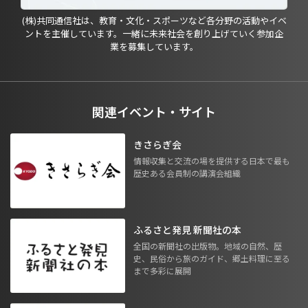
(株)共同通信社は、教育・文化・スポーツなど各分野の活動やイベ
ントを主催しています。一緒に未来社会を創り上げていく参加企
業を募集しています。
関連イベント・サイト
きさらぎ会
情報収集と交流の場を提供する日本で最も
歴史ある会員制の講演会組織
ふるさと発見 新聞社の本
全国の新聞社の出版物。地域の自然、歴
史、民俗から旅のガイド、郷土料理に至る
まで多彩に展開