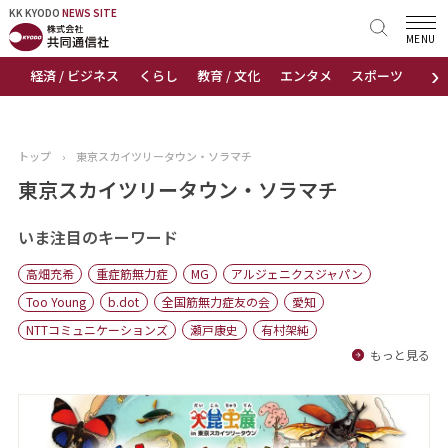
KK KYODO
KK KYODO
NEWS SITE
NEWS SITE
MENU
›
経済 / ビジネス
くらし
教育 / 文化
エンタメ
スポーツ
地
トップページ
お知らせ
トップ
›
東京スカイツリータウン・ソラマチ
ニュース
東京スカイツリータウン・ソラマチ
おすすめコンテンツ
いま注目のキーワード
高畑充希
重症筋無力症
MG
アルジェニクスジャパン
出版物
Too Young
b.dot
全国筋無力症友の会
愛知
NTTコミュニケーションズ
瀬戸康史
有村架純
会社概要
もっと見る