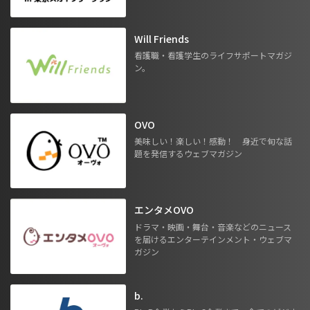
Will Friends
看護職・看護学生のライフサポートマガジ
ン。
OVO
美味しい！楽しい！感動！ 身近で旬な話
題を発信するウェブマガジン
エンタメOVO
ドラマ・映画・舞台・音楽などのニュース
を届けるエンターテインメント・ウェブマ
ガジン
b.