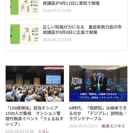
民講座が9月12日に愛知で開催
2026.07.13 13:00
正しい知識が力になる 重症筋無力症の市
民講座が8月8日に広島で開催
2026.06.15 13:00
「100歳現役」目指すシニア
AI時代、「暗黙知」は継承でき
1500人が集結 マンション管
るのか 「デジブレ」説明会／
理代務員イベント「うぇるねす
ラウンドテーブル
シップ」
2026.08.03 15:15
経済/ビジネス
2026.08.04 10:48
くらし