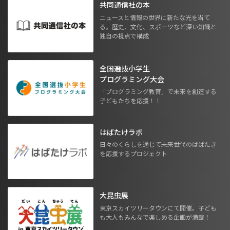
共同通信社の本
ニュースと情報の世界に新たな光を当て
る。歴史、文化、スポーツなど深い知識と
独自の視点で構成
全国選抜小学生
プログラミング大会
「プログラミング教育」で未来を創造する
子どもたちを応援！！
はばたけラボ
日々のくらしを通じて未来世代のはばたき
を応援するプロジェクト
大昆虫展
東京スカイツリータウンにて開催。子ども
も大人もみんなで楽しめる企画が満載！