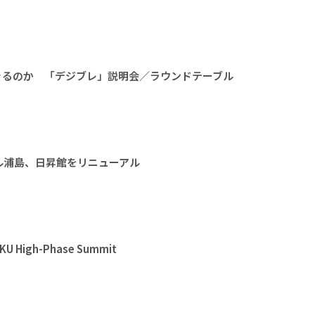
きるのか 「デジブレ」説明会／ラウンドテーブル
ル浦島、日昇館をリニューアル
High-Phase Summit