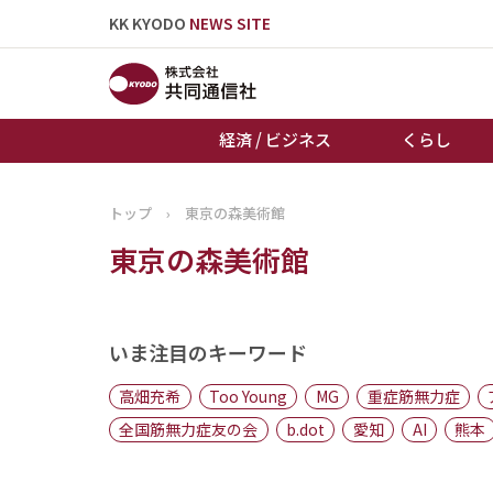
KK KYODO
NEWS SITE
経済 / ビジネス
くらし
トップ
›
東京の森美術館
トップページ
東京の森美術館
お知らせ
いま注目のキーワード
高畑充希
Too Young
MG
重症筋無力症
全国筋無力症友の会
b.dot
愛知
AI
熊本