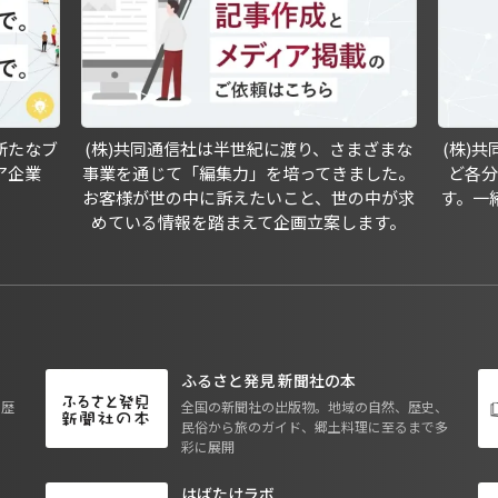
新たなブ
(株)共同通信社は半世紀に渡り、さまざまな
(株)
ア企業
事業を通じて「編集力」を培ってきました。
ど各
お客様が世の中に訴えたいこと、世の中が求
す。一
めている情報を踏まえて企画立案します。
ふるさと発見 新聞社の本
も歴
全国の新聞社の出版物。地域の自然、歴史、
民俗から旅のガイド、郷土料理に至るまで多
彩に展開
はばたけラボ