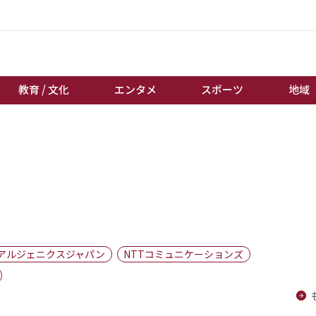
教育 / 文化
エンタメ
スポーツ
地域
経済 / ビジネス
誰もが輝いて働く社会へ
くらし
天皇杯サッカー
教育 / 文化
オートレース
エンタメ
競輪
スポーツ
ボートレース
地域
棋王戦
アルジェニクスジャパン
NTTコミュニケーションズ
キーパーソン
女流本因坊戦