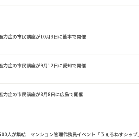
無力症の市民講座が10月3日に熊本で開催
無力症の市民講座が9月12日に愛知で開催
無力症の市民講座が8月8日に広島で開催
1500人が集結 マンション管理代務員イベント「うぇるねすシップ