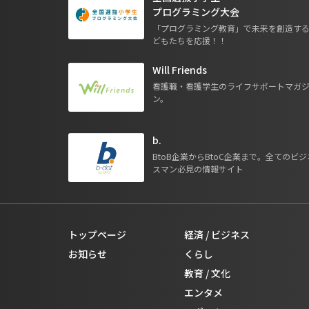
プログラミング大会
「プログラミング教育」で未来を創造す
どもたちを応援！！
Will Friends
看護職・看護学生のライフサポートマガ
ン。
b.
BtoB企業からBtoC企業まで。全てのビジ
スマン必見の情報サイト
トップページ
経済 / ビジネス
お知らせ
くらし
教育 / 文化
エンタメ