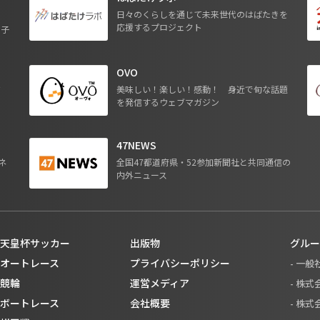
日々のくらしを通じて未来世代のはばたきを
応援するプロジェクト
る子
OVO
ジ
美味しい！楽しい！感動！ 身近で旬な話題
を発信するウェブマガジン
47NEWS
ネ
全国47都道府県・52参加新聞社と共同通信の
内外ニュース
天皇杯サッカー
出版物
グルー
オートレース
プライバシーポリシー
- 一
競輪
運営メディア
- 株
ボートレース
会社概要
- 株