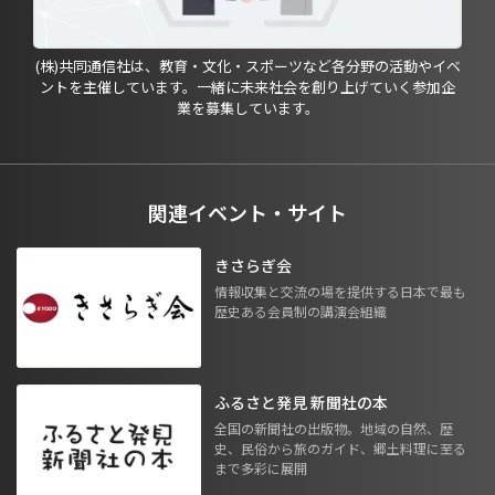
(株)共同通信社は、教育・文化・スポーツなど各分野の活動やイベ
ントを主催しています。一緒に未来社会を創り上げていく参加企
業を募集しています。
関連イベント・サイト
きさらぎ会
情報収集と交流の場を提供する日本で最も
歴史ある会員制の講演会組織
ふるさと発見 新聞社の本
全国の新聞社の出版物。地域の自然、歴
史、民俗から旅のガイド、郷土料理に至る
まで多彩に展開