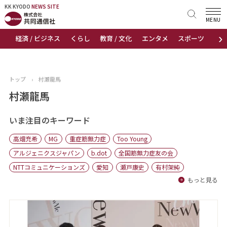
KK KYODO
KK KYODO
NEWS SITE
NEWS SITE
MENU
›
経済 / ビジネス
くらし
教育 / 文化
エンタメ
スポーツ
地
トップページ
お知らせ
トップ
›
村瀬龍馬
ニュース
村瀬龍馬
おすすめコンテンツ
いま注目のキーワード
高畑充希
MG
重症筋無力症
Too Young
出版物
アルジェニクスジャパン
b.dot
全国筋無力症友の会
NTTコミュニケーションズ
愛知
瀬戸康史
有村架純
会社概要
もっと見る