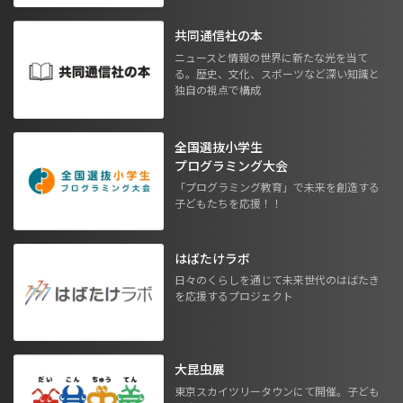
共同通信社の本
ニュースと情報の世界に新たな光を当て
る。歴史、文化、スポーツなど深い知識と
独自の視点で構成
全国選抜小学生
プログラミング大会
「プログラミング教育」で未来を創造する
子どもたちを応援！！
はばたけラボ
日々のくらしを通じて未来世代のはばたき
を応援するプロジェクト
大昆虫展
東京スカイツリータウンにて開催。子ども