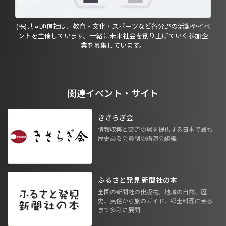
(株)共同通信社は、教育・文化・スポーツなど各分野の活動やイベ
ントを主催しています。一緒に未来社会を創り上げていく参加企
業を募集しています。
関連イベント・サイト
きさらぎ会
情報収集と交流の場を提供する日本で最も
歴史ある会員制の講演会組織
ふるさと発見 新聞社の本
全国の新聞社の出版物。地域の自然、歴
史、民俗から旅のガイド、郷土料理に至る
まで多彩に展開