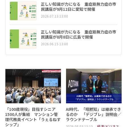
正しい知識が力になる 重症筋無力症の市
民講座が9月12日に愛知で開催
2026.07.13 13:00
正しい知識が力になる 重症筋無力症の市
民講座が8月8日に広島で開催
2026.06.15 13:00
「100歳現役」目指すシニア
AI時代、「暗黙知」は継承でき
1500人が集結 マンション管
るのか 「デジブレ」説明会／
理代務員イベント「うぇるねす
ラウンドテーブル
シップ」
2026.08.03 15:15
経済/ビジネス