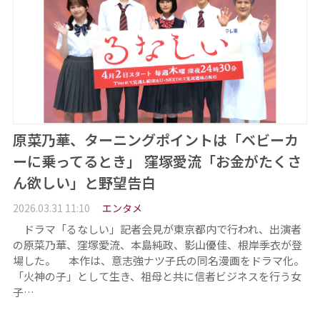
原菜乃華、ターニングポイントは「ベビーカ
ーに乗ってるとき」 窪塚愛流「お金がたくさ
ん欲しい」と野望告白
2026.03.31 11:10
エンタメ
ドラマ「るなしい」記者会見が東京都内で行われ、出演者
の原菜乃華、窪塚愛流、本島純政、影山優佳、根岸季衣が登
場した。 本作は、意志強ナツ子氏の同名漫画をドラマ化。
「火神の子」として生き、祖母と共に信者ビジネスを行う女
子…