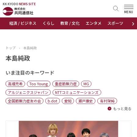
KK KYODO
KK KYODO
NEWS SITE
NEWS SITE
MENU
›
経済 / ビジネス
くらし
教育 / 文化
エンタメ
スポーツ
地
トップページ
お知らせ
トップ
›
本島純政
ニュース
本島純政
おすすめコンテンツ
いま注目のキーワード
高畑充希
Too Young
重症筋無力症
MG
出版物
アルジェニクスジャパン
NTTコミュニケーションズ
全国筋無力症友の会
b.dot
愛知
瀬戸康史
有村架純
会社概要
もっと見る