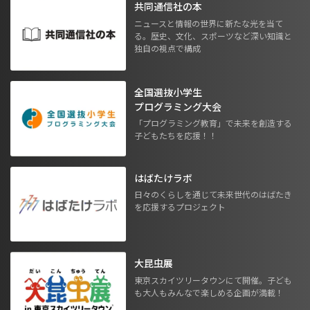
共同通信社の本
ニュースと情報の世界に新たな光を当て
る。歴史、文化、スポーツなど深い知識と
独自の視点で構成
全国選抜小学生
プログラミング大会
「プログラミング教育」で未来を創造する
子どもたちを応援！！
はばたけラボ
日々のくらしを通じて未来世代のはばたき
を応援するプロジェクト
大昆虫展
東京スカイツリータウンにて開催。子ども
も大人もみんなで楽しめる企画が満載！