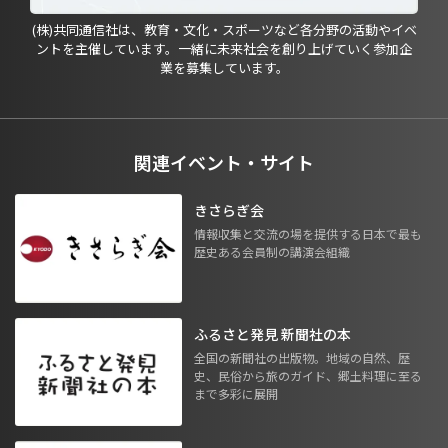
(株)共同通信社は、教育・文化・スポーツなど各分野の活動やイベ
ントを主催しています。一緒に未来社会を創り上げていく参加企
業を募集しています。
関連イベント・サイト
きさらぎ会
情報収集と交流の場を提供する日本で最も
歴史ある会員制の講演会組織
ふるさと発見 新聞社の本
全国の新聞社の出版物。地域の自然、歴
史、民俗から旅のガイド、郷土料理に至る
まで多彩に展開