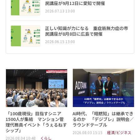
民講座が9月12日に愛知で開催
2026.07.13 13:00
正しい知識が力になる 重症筋無力症の市
民講座が8月8日に広島で開催
2026.06.15 13:00
「100歳現役」目指すシニア
AI時代、「暗黙知」は継承でき
1500人が集結 マンション管
るのか 「デジブレ」説明会／
理代務員イベント「うぇるねす
ラウンドテーブル
シップ」
2026.08.03 15:15
経済/ビジネス
2026.08.04 10:48
くらし