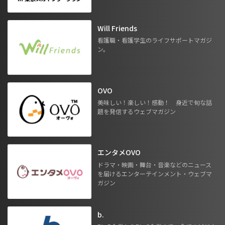
Will Friends
看護職・看護学生のライフサポートマガジ
ン。
OVO
美味しい！楽しい！感動！ 身近で旬な話
題を発信するウェブマガジン
エンタメOVO
ドラマ・映画・舞台・音楽などのニュース
を届けるエンターテインメント・ウェブマ
ガジン
b.