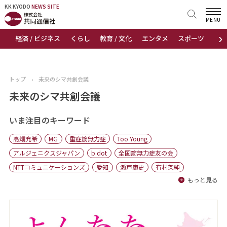
KK KYODO
KK KYODO
NEWS SITE
NEWS SITE
MENU
›
経済 / ビジネス
くらし
教育 / 文化
エンタメ
スポーツ
地
トップページ
お知らせ
トップ
›
未来のシマ共創会議
ニュース
未来のシマ共創会議
おすすめコンテンツ
いま注目のキーワード
高畑充希
MG
重症筋無力症
Too Young
出版物
アルジェニクスジャパン
b.dot
全国筋無力症友の会
NTTコミュニケーションズ
愛知
瀬戸康史
有村架純
会社概要
もっと見る