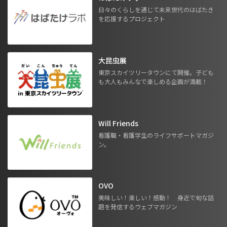
日々のくらしを通じて未来世代のはばたき
を応援するプロジェクト
大昆虫展
東京スカイツリータウンにて開催。子ども
も大人もみんなで楽しめる企画が満載！
Will Friends
看護職・看護学生のライフサポートマガジ
ン。
OVO
美味しい！楽しい！感動！ 身近で旬な話
題を発信するウェブマガジン