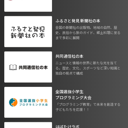
ふるさと発見 新聞社の本
全国の新聞社の出版物。地域の自然、歴
史、民俗から旅のガイド、郷土料理に至る
まで多彩に展開
共同通信社の本
ニュースと情報の世界に新たな光を当て
る。歴史、文化、スポーツなど深い知識と
独自の視点で構成
全国選抜小学生
プログラミング大会
「プログラミング教育」で未来を創造する
子どもたちを応援！！
はばたけラボ