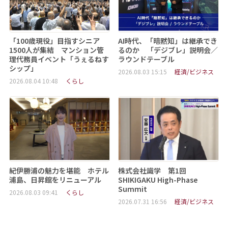
「100歳現役」目指すシニア
AI時代、「暗黙知」は継承でき
1500人が集結 マンション管
るのか 「デジブレ」説明会／
理代務員イベント「うぇるねす
ラウンドテーブル
シップ」
2026.08.03 15:15
経済/ビジネス
2026.08.04 10:48
くらし
紀伊勝浦の魅力を堪能 ホテル
株式会社識学 第1回
浦島、日昇館をリニューアル
SHIKIGAKU High-Phase
Summit
2026.08.03 09:41
くらし
2026.07.31 16:56
経済/ビジネス