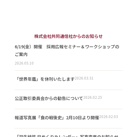
株式会社共同通信社からのお知らせ
6/19(金）開催 採用広報セミナー＆ワークショップの
ご案内
2026.05.10
2026.03.31
「世界年鑑」を休刊いたします
2026.02.25
公正取引委員会からの勧告について
2026.02.03
報道写真展「食の戦後史」2月10日より開催
「羽生結弦 日めくりカレンダー」写真変更のお知らせ