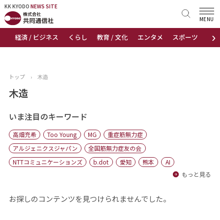
KK KYODO
KK KYODO
NEWS SITE
NEWS SITE
MENU
›
経済 / ビジネス
くらし
教育 / 文化
エンタメ
スポーツ
地
トップページ
お知らせ
トップ
›
木造
ニュース
木造
おすすめコンテンツ
いま注目のキーワード
高畑充希
Too Young
MG
重症筋無力症
出版物
アルジェニクスジャパン
全国筋無力症友の会
NTTコミュニケーションズ
b.dot
愛知
熊本
AI
会社概要
もっと見る
お探しのコンテンツを見つけられませんでした。