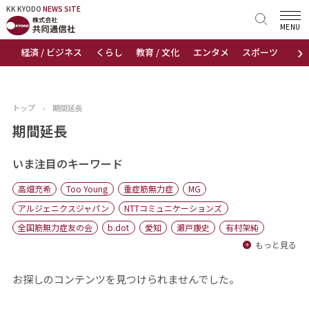
KK KYODO
KK KYODO
NEWS SITE
NEWS SITE
MENU
›
経済 / ビジネス
くらし
教育 / 文化
エンタメ
スポーツ
地
トップページ
お知らせ
トップ
›
期間延長
ニュース
期間延長
おすすめコンテンツ
いま注目のキーワード
高畑充希
Too Young
重症筋無力症
MG
出版物
アルジェニクスジャパン
NTTコミュニケーションズ
全国筋無力症友の会
b.dot
愛知
瀬戸康史
有村架純
会社概要
もっと見る
お探しのコンテンツを見つけられませんでした。