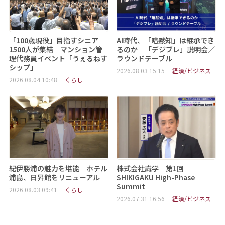
「100歳現役」目指すシニア
AI時代、「暗黙知」は継承でき
1500人が集結 マンション管
るのか 「デジブレ」説明会／
理代務員イベント「うぇるねす
ラウンドテーブル
シップ」
2026.08.03 15:15
経済/ビジネス
2026.08.04 10:48
くらし
紀伊勝浦の魅力を堪能 ホテル
株式会社識学 第1回
浦島、日昇館をリニューアル
SHIKIGAKU High-Phase
Summit
2026.08.03 09:41
くらし
2026.07.31 16:56
経済/ビジネス