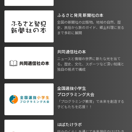
ふるさと発見 新聞社の本
全国の新聞社の出版物。地域の自然、歴
史、民俗から旅のガイド、郷土料理に至る
まで多彩に展開
共同通信社の本
ニュースと情報の世界に新たな光を当て
る。歴史、文化、スポーツなど深い知識と
独自の視点で構成
全国選抜小学生
プログラミング大会
「プログラミング教育」で未来を創造する
子どもたちを応援！！
はばたけラボ
日々のくらしを通じて未来世代のはばたき