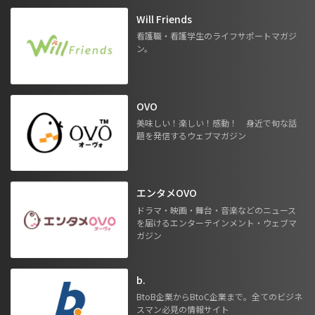
Will Friends
看護職・看護学生のライフサポートマガジ
ン。
OVO
美味しい！楽しい！感動！ 身近で旬な話
題を発信するウェブマガジン
エンタメOVO
ドラマ・映画・舞台・音楽などのニュース
を届けるエンターテインメント・ウェブマ
ガジン
b.
BtoB企業からBtoC企業まで。全てのビジネ
スマン必見の情報サイト