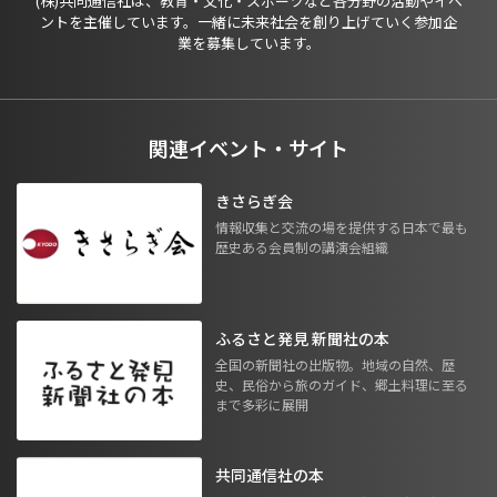
(株)共同通信社は、教育・文化・スポーツなど各分野の活動やイベ
ントを主催しています。一緒に未来社会を創り上げていく参加企
業を募集しています。
関連イベント・サイト
きさらぎ会
情報収集と交流の場を提供する日本で最も
歴史ある会員制の講演会組織
ふるさと発見 新聞社の本
全国の新聞社の出版物。地域の自然、歴
史、民俗から旅のガイド、郷土料理に至る
まで多彩に展開
共同通信社の本