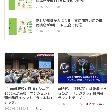
民講座が9月12日に愛知で開催
2026.07.13 13:00
正しい知識が力になる 重症筋無力症の市
民講座が8月8日に広島で開催
2026.06.15 13:00
「100歳現役」目指すシニア
AI時代、「暗黙知」は継承でき
1500人が集結 マンション管
るのか 「デジブレ」説明会／
理代務員イベント「うぇるねす
ラウンドテーブル
シップ」
2026.08.03 15:15
経済/ビジネス
2026.08.04 10:48
くらし