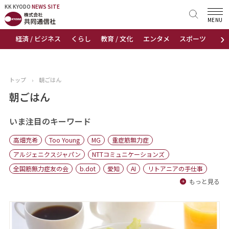
KK KYODO
KK KYODO
NEWS SITE
NEWS SITE
MENU
›
経済 / ビジネス
くらし
教育 / 文化
エンタメ
スポーツ
地
トップページ
お知らせ
トップ
›
朝ごはん
ニュース
朝ごはん
おすすめコンテンツ
いま注目のキーワード
高畑充希
Too Young
MG
重症筋無力症
出版物
アルジェニクスジャパン
NTTコミュニケーションズ
全国筋無力症友の会
b.dot
愛知
AI
リトアニアの手仕事
会社概要
もっと見る