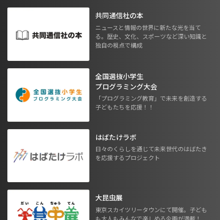
共同通信社の本
ニュースと情報の世界に新たな光を当て
る。歴史、文化、スポーツなど深い知識と
独自の視点で構成
全国選抜小学生
プログラミング大会
「プログラミング教育」で未来を創造する
子どもたちを応援！！
はばたけラボ
日々のくらしを通じて未来世代のはばたき
を応援するプロジェクト
大昆虫展
東京スカイツリータウンにて開催。子ども
も大人もみんなで楽しめる企画が満載！