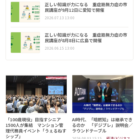
正しい知識が力になる 重症筋無力症の市
民講座が9月12日に愛知で開催
2026.07.13 13:00
正しい知識が力になる 重症筋無力症の市
民講座が8月8日に広島で開催
2026.06.15 13:00
「100歳現役」目指すシニア
AI時代、「暗黙知」は継承でき
1500人が集結 マンション管
るのか 「デジブレ」説明会／
理代務員イベント「うぇるねす
ラウンドテーブル
シップ」
2026.08.03 15:15
経済/ビジネス