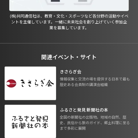
(株)共同通信社は、教育・文化・スポーツなど各分野の活動やイベ
ントを主催しています。一緒に未来社会を創り上げていく参加企
業を募集しています。
関連イベント・サイト
きさらぎ会
情報収集と交流の場を提供する日本で最も
歴史ある会員制の講演会組織
ふるさと発見 新聞社の本
全国の新聞社の出版物。地域の自然、歴
史、民俗から旅のガイド、郷土料理に至る
まで多彩に展開