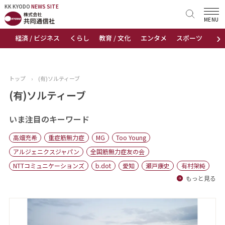
KK KYODO
KK KYODO
NEWS SITE
NEWS SITE
MENU
›
経済 / ビジネス
くらし
教育 / 文化
エンタメ
スポーツ
地
トップページ
お知らせ
トップ
›
(有)ソルティーブ
ニュース
(有)ソルティーブ
おすすめコンテンツ
いま注目のキーワード
高畑充希
重症筋無力症
MG
Too Young
出版物
アルジェニクスジャパン
全国筋無力症友の会
NTTコミュニケーションズ
b.dot
愛知
瀬戸康史
有村架純
会社概要
もっと見る