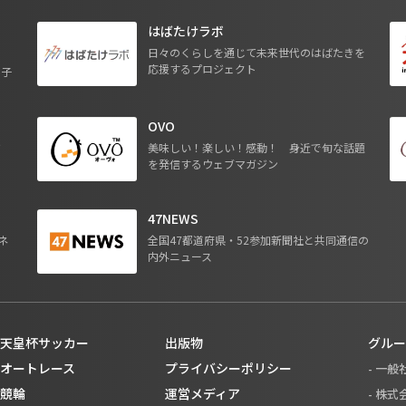
はばたけラボ
日々のくらしを通じて未来世代のはばたきを
応援するプロジェクト
る子
OVO
ジ
美味しい！楽しい！感動！ 身近で旬な話題
を発信するウェブマガジン
47NEWS
ネ
全国47都道府県・52参加新聞社と共同通信の
内外ニュース
天皇杯サッカー
出版物
グルー
オートレース
プライバシーポリシー
- 一
競輪
運営メディア
- 株