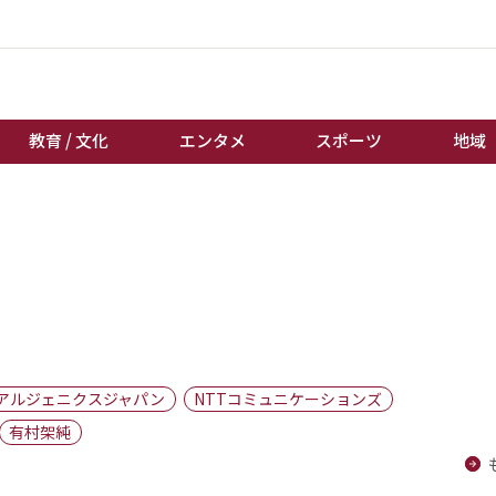
教育 / 文化
エンタメ
スポーツ
地域
経済 / ビジネス
誰もが輝いて働く社会へ
くらし
天皇杯サッカー
教育 / 文化
オートレース
エンタメ
競輪
スポーツ
ボートレース
地域
棋王戦
アルジェニクスジャパン
NTTコミュニケーションズ
キーパーソン
女流本因坊戦
有村架純