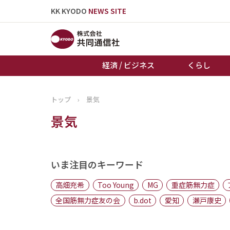
KK KYODO
NEWS SITE
経済 / ビジネス
くらし
トップ
›
景気
トップページ
景気
お知らせ
いま注目のキーワード
高畑充希
Too Young
MG
重症筋無力症
全国筋無力症友の会
b.dot
愛知
瀬戸康史