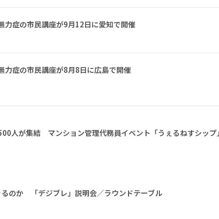
無力症の市民講座が9月12日に愛知で開催
無力症の市民講座が8月8日に広島で開催
1500人が集結 マンション管理代務員イベント「うぇるねすシップ
きるのか 「デジブレ」説明会／ラウンドテーブル