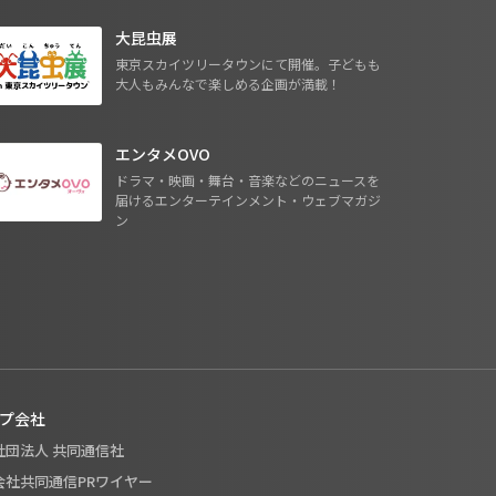
大昆虫展
東京スカイツリータウンにて開催。子どもも
大人もみんなで楽しめる企画が満載！
エンタメOVO
ドラマ・映画・舞台・音楽などのニュースを
届けるエンターテインメント・ウェブマガジ
ン
プ会社
般社団法人 共同通信社
式会社共同通信PRワイヤー