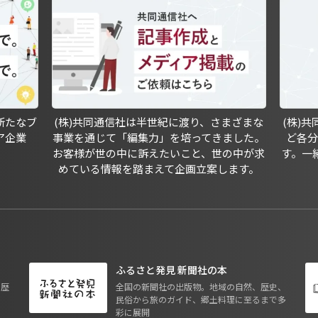
新たなブ
(株)共同通信社は半世紀に渡り、さまざまな
(株)
ア企業
事業を通じて「編集力」を培ってきました。
ど各
お客様が世の中に訴えたいこと、世の中が求
す。一
めている情報を踏まえて企画立案します。
ふるさと発見 新聞社の本
も歴
全国の新聞社の出版物。地域の自然、歴史、
民俗から旅のガイド、郷土料理に至るまで多
彩に展開