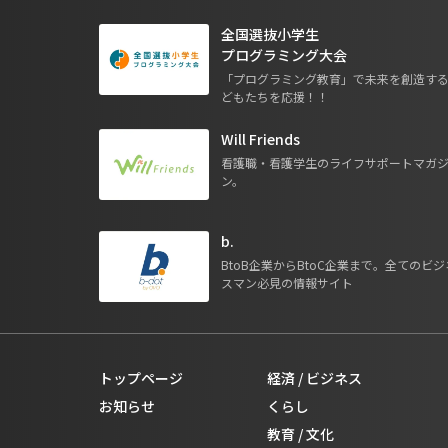
全国選抜小学生
プログラミング大会
「プログラミング教育」で未来を創造す
どもたちを応援！！
Will Friends
看護職・看護学生のライフサポートマガ
ン。
b.
BtoB企業からBtoC企業まで。全てのビジ
スマン必見の情報サイト
トップページ
経済 / ビジネス
お知らせ
くらし
教育 / 文化