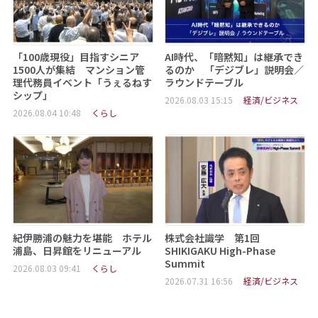
「100歳現役」目指すシニア
AI時代、「暗黙知」は継承でき
1500人が集結 マンション管
るのか 「デジブレ」説明会／
理代務員イベント「うぇるねす
ラウンドテーブル
シップ」
2026.08.03 15:15
経済/ビジネス
2026.08.04 10:48
くらし
紀伊勝浦の魅力を堪能 ホテル
株式会社識学 第1回
浦島、日昇館をリニューアル
SHIKIGAKU High-Phase
Summit
2026.08.03 09:41
くらし
2026.07.31 16:56
経済/ビジネス