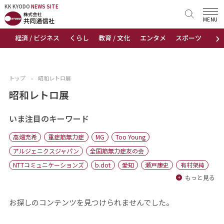
KK KYODO
KK KYODO
NEWS SITE
NEWS SITE
MENU
›
経済 / ビジネス
くらし
教育 / 文化
エンタメ
スポーツ
地
トップページ
お知らせ
トップ
›
昭和レトロ展
ニュース
昭和レトロ展
おすすめコンテンツ
いま注目のキーワード
高畑充希
重症筋無力症
MG
Too Young
出版物
アルジェニクスジャパン
全国筋無力症友の会
NTTコミュニケーションズ
b.dot
愛知
瀬戸康史
有村架純
会社概要
もっと見る
お探しのコンテンツを見つけられませんでした。