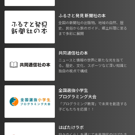
ふるさと発見 新聞社の本
全国の新聞社の出版物。地域の自然、歴
史、民俗から旅のガイド、郷土料理に至る
まで多彩に展開
共同通信社の本
ニュースと情報の世界に新たな光を当て
る。歴史、文化、スポーツなど深い知識と
独自の視点で構成
全国選抜小学生
プログラミング大会
「プログラミング教育」で未来を創造する
子どもたちを応援！！
はばたけラボ
日々のくらしを通じて未来世代のはばたき