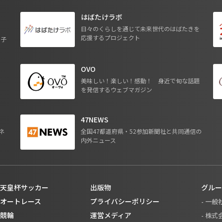
はばたけラボ
日々のくらしを通じて未来世代のはばたきを
応援するプロジェクト
る子
OVO
ジ
美味しい！楽しい！感動！ 身近で旬な話題
を発信するウェブマガジン
47NEWS
ネ
全国47都道府県・52参加新聞社と共同通信の
内外ニュース
天皇杯サッカー
出版物
グルー
オートレース
プライバシーポリシー
- 一
競輪
運営メディア
- 株