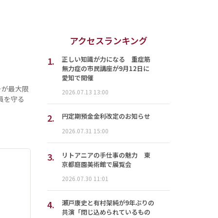
アクセスランキング
1.
正しい知識が力になる 重症筋
無力症の市民講座が9月12日に
愛知で開催
ーが最大限
2026.07.13 13:00
員を守る
2.
円定期預金金利改定のお知らせ
2026.07.31 15:00
3.
リトアニアの手仕事の魅力 東
京都庭園美術館で展覧会
2026.07.30 11:01
4.
瀬戸康史と有村架純が9年ぶりの
共演「閉じ込められているもの