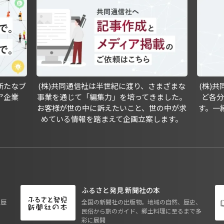
新たなブ
(株)共同通信社は半世紀に渡り、さまざまな
(株)
ア企業
事業を通じて「編集力」を培ってきました。
ど各
お客様が世の中に訴えたいこと、世の中が求
す。一
めている情報を踏まえて企画立案します。
ふるさと発見 新聞社の本
も歴
全国の新聞社の出版物。地域の自然、歴史、
民俗から旅のガイド、郷土料理に至るまで多
彩に展開