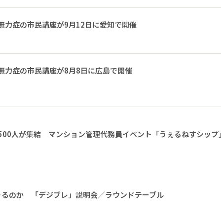
無力症の市民講座が9月12日に愛知で開催
無力症の市民講座が8月8日に広島で開催
1500人が集結 マンション管理代務員イベント「うぇるねすシップ
きるのか 「デジブレ」説明会／ラウンドテーブル