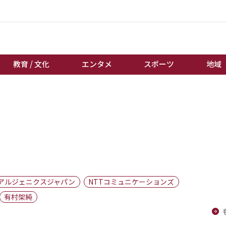
教育 / 文化
エンタメ
スポーツ
地域
経済 / ビジネス
誰もが輝いて働く社会へ
くらし
天皇杯サッカー
教育 / 文化
オートレース
エンタメ
競輪
スポーツ
ボートレース
地域
棋王戦
アルジェニクスジャパン
NTTコミュニケーションズ
キーパーソン
女流本因坊戦
有村架純