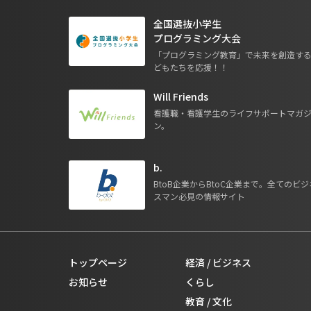
全国選抜小学生
プログラミング大会
「プログラミング教育」で未来を創造す
どもたちを応援！！
Will Friends
看護職・看護学生のライフサポートマガ
ン。
b.
BtoB企業からBtoC企業まで。全てのビジ
スマン必見の情報サイト
トップページ
経済 / ビジネス
お知らせ
くらし
教育 / 文化