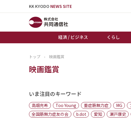
KK KYODO
NEWS SITE
経済 / ビジネス
くらし
トップ
›
映画鑑賞
トップページ
映画鑑賞
お知らせ
いま注目のキーワード
高畑充希
Too Young
重症筋無力症
MG
全国筋無力症友の会
b.dot
愛知
瀬戸康史