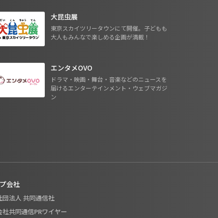
大昆虫展
東京スカイツリータウンにて開催。子どもも
大人もみんなで楽しめる企画が満載！
エンタメOVO
ドラマ・映画・舞台・音楽などのニュースを
届けるエンターテインメント・ウェブマガジ
ン
プ会社
般社団法人 共同通信社
式会社共同通信PRワイヤー