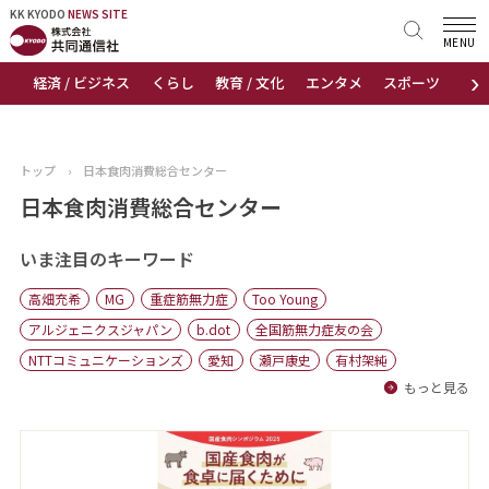
KK KYODO
KK KYODO
NEWS SITE
NEWS SITE
MENU
›
経済 / ビジネス
くらし
教育 / 文化
エンタメ
スポーツ
地
トップページ
お知らせ
トップ
›
日本食肉消費総合センター
ニュース
日本食肉消費総合センター
おすすめコンテンツ
いま注目のキーワード
高畑充希
MG
重症筋無力症
Too Young
出版物
アルジェニクスジャパン
b.dot
全国筋無力症友の会
NTTコミュニケーションズ
愛知
瀬戸康史
有村架純
会社概要
もっと見る