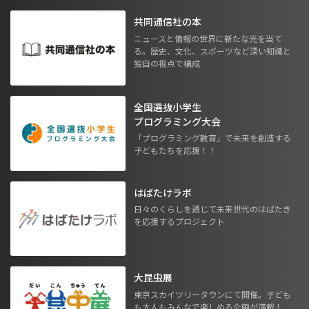
共同通信社の本
ニュースと情報の世界に新たな光を当て
る。歴史、文化、スポーツなど深い知識と
独自の視点で構成
全国選抜小学生
プログラミング大会
「プログラミング教育」で未来を創造する
子どもたちを応援！！
はばたけラボ
日々のくらしを通じて未来世代のはばたき
を応援するプロジェクト
大昆虫展
東京スカイツリータウンにて開催。子ども
も大人もみんなで楽しめる企画が満載！