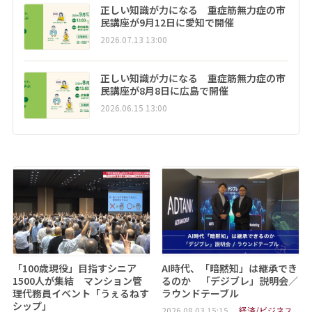
正しい知識が力になる 重症筋無力症の市
民講座が9月12日に愛知で開催
2026.07.13 13:00
正しい知識が力になる 重症筋無力症の市
民講座が8月8日に広島で開催
2026.06.15 13:00
「100歳現役」目指すシニア
AI時代、「暗黙知」は継承でき
1500人が集結 マンション管
るのか 「デジブレ」説明会／
理代務員イベント「うぇるねす
ラウンドテーブル
シップ」
2026.08.03 15:15
経済/ビジネス