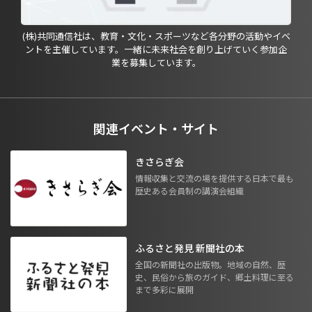
(株)共同通信社は、教育・文化・スポーツなど各分野の活動やイベ
ントを主催しています。一緒に未来社会を創り上げていく参加企
業を募集しています。
関連イベント・サイト
きさらぎ会
情報収集と交流の場を提供する日本で最も
歴史ある会員制の講演会組織
ふるさと発見 新聞社の本
全国の新聞社の出版物。地域の自然、歴
史、民俗から旅のガイド、郷土料理に至る
まで多彩に展開