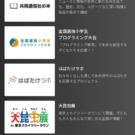
ニュースと情報の世界に新たな光を当て
る。歴史、文化、スポーツなど深い知識と
独自の視点で構成
全国選抜小学生
プログラミング大会
「プログラミング教育」で未来を創造する
子どもたちを応援！！
はばたけラボ
日々のくらしを通じて未来世代のはばたき
を応援するプロジェクト
大昆虫展
東京スカイツリータウンにて開催。子ども
も大人もみんなで楽しめる企画が満載！