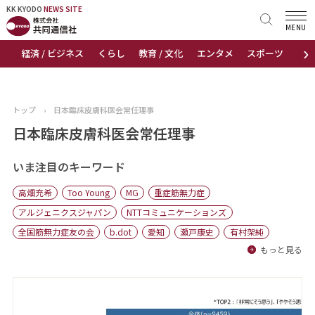
KK KYODO
KK KYODO
NEWS SITE
NEWS SITE
MENU
›
経済 / ビジネス
くらし
教育 / 文化
エンタメ
スポーツ
地
トップページ
お知らせ
トップ
›
日本臨床皮膚科医会常任理事
ニュース
日本臨床皮膚科医会常任理事
おすすめコンテンツ
いま注目のキーワード
高畑充希
Too Young
MG
重症筋無力症
出版物
アルジェニクスジャパン
NTTコミュニケーションズ
全国筋無力症友の会
b.dot
愛知
瀬戸康史
有村架純
会社概要
もっと見る