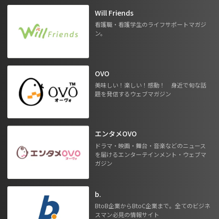
Will Friends
看護職・看護学生のライフサポートマガジ
ン。
OVO
美味しい！楽しい！感動！ 身近で旬な話
題を発信するウェブマガジン
エンタメOVO
ドラマ・映画・舞台・音楽などのニュース
を届けるエンターテインメント・ウェブマ
ガジン
b.
BtoB企業からBtoC企業まで。全てのビジネ
スマン必見の情報サイト